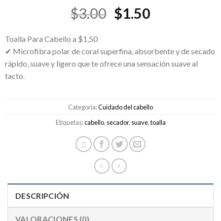
El
El
$
3.00
$
1.50
precio
precio
original
actual
Toalla Para Cabello a $1,50
era:
es:
✔ Microfibra polar de coral superfina, absorbente y de secado
rápido, suave y ligero que te ofrece una sensación suave al
$3.00.
$1.50.
tacto.
Categoría:
Cuidado del cabello
Etiquetas:
cabello
,
secador
,
suave
,
toalla
DESCRIPCIÓN
VALORACIONES (0)