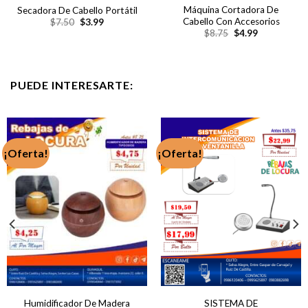
Máquina Cortadora De
Secadora De Cabello Portátil
El
El
Cabello Con Accesorios
$
7.50
$
3.99
precio
precio
El
El
$
8.75
$
4.99
original
actual
precio
precio
era:
es:
original
actual
$7.50.
$3.99.
era:
es:
$8.75.
$4.99.
PUEDE INTERESARTE:
¡Oferta!
¡Oferta!
Humidificador De Madera
SISTEMA DE