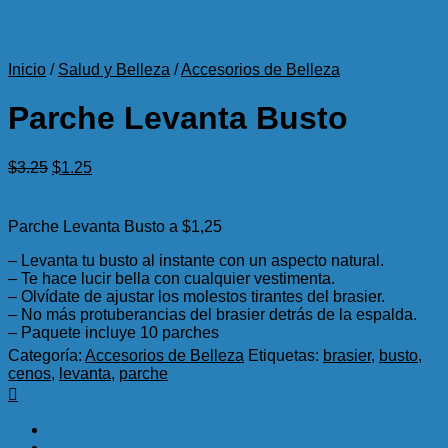
Inicio
/
Salud y Belleza
/
Accesorios de Belleza
Parche Levanta Busto
El
El
$
3.25
$
1.25
precio
precio
original
actual
era:
es:
Parche Levanta Busto a $1,25
$3.25.
$1.25.
– Levanta tu busto al instante con un aspecto natural.
– Te hace lucir bella con cualquier vestimenta.
– Olvídate de ajustar los molestos tirantes del brasier.
– No más protuberancias del brasier detrás de la espalda.
– Paquete incluye 10 parches
Categoría:
Accesorios de Belleza
Etiquetas:
brasier
,
busto
,
cenos
,
levanta
,
parche