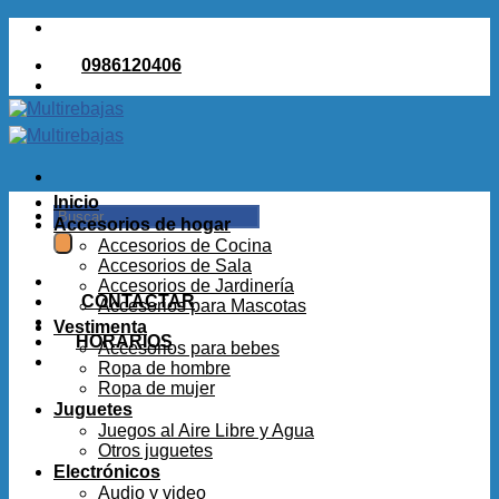
Saltar
al
0986120406
contenido
Inicio
Buscar
Accesorios de hogar
por:
Accesorios de Cocina
Accesorios de Sala
Accesorios de Jardinería
CONTACTAR
Accesorios para Mascotas
Vestimenta
HORARIOS
Accesorios para bebes
Ropa de hombre
Ropa de mujer
Juguetes
Juegos al Aire Libre y Agua
Otros juguetes
Electrónicos
Audio y video