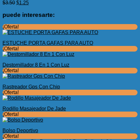
El
El
$
3.50
$
1.25
precio
precio
original
actual
puede interesarte:
era:
es:
$3.50.
$1.25.
¡Oferta!
ESTUCHE PORTA GAFAS PARA AUTO
¡Oferta!
Destornillador 8 En 1 Con Luz
¡Oferta!
Rastreador Gps Con Chip
¡Oferta!
Rodillo Masajeador De Jade
¡Oferta!
Bolso Deportivo
¡Oferta!