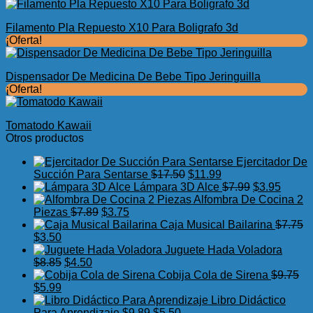
Filamento Pla Repuesto X10 Para Boligrafo 3d
¡Oferta!
Dispensador De Medicina De Bebe Tipo Jeringuilla
¡Oferta!
Tomatodo Kawaii
Otros productos
Ejercitador De
El
El
Succión Para Sentarse
$
17.50
$
11.99
precio
precio
El
El
Lámpara 3D Alce
$
7.99
$
3.95
original
actual
precio
precio
Alfombra De Cocina 2
El
El
era:
es:
original
actual
Piezas
$
7.89
$
3.75
precio
precio
$17.50.
$11.99.
era:
es:
Caja Musical Bailarina
$
7.75
El
El
original
actual
$7.99.
$3.95.
$
3.50
precio
precio
era:
es:
Juguete Hada Voladora
original
actual
El
El
$7.89.
$3.75.
$
8.85
$
4.50
era:
es:
precio
precio
Cobija Cola de Sirena
$
9.75
$7.75.
El
$3.50.
El
original
actual
$
5.99
precio
precio
era:
es:
Libro Didáctico
original
actual
$8.85.
$4.50.
El
El
Para Aprendizaje
$
9.89
$
5.50