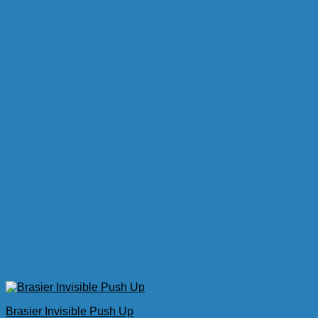
$3.50.
$1.75.
Brasier Invisible Push Up