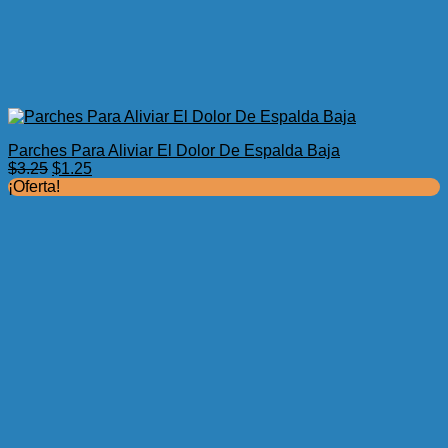
Parches Para Aliviar El Dolor De Espalda Baja
El
El
$
3.25
$
1.25
precio
precio
¡Oferta!
original
actual
era:
es:
$3.25.
$1.25.