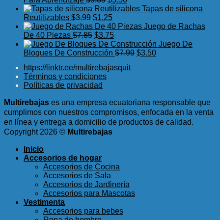
era:
es:
precio
precio
Tapas de silicona
$9.75.
$5.99.
El
original
El
actual
Reutilizables
$
3.99
$
1.25
precio
era:
precio
es:
Juego de Rachas
original
El
$9.89.
actual
El
$5.50.
De 40 Piezas
$
7.85
$
3.75
era:
precio
es:
precio
Juego De
$3.99.
original
$1.25.
actual
El
El
Bloques De Construcción
$
7.99
$
3.50
era:
es:
precio
precio
https://linktr.ee/multirebajasquit
$7.85.
$3.75.
original
actual
Términos y condiciones
era:
es:
Políticas de privacidad
$7.99.
$3.50.
Multirebajas
es una empresa ecuatoriana responsable que
cumplimos con nuestros compromisos, enfocada en la venta
en línea y entrega a domicilio de productos de calidad.
Copyright 2026 ©
Multirebajas
Inicio
Accesorios de hogar
Accesorios de Cocina
Accesorios de Sala
Accesorios de Jardinería
Accesorios para Mascotas
Vestimenta
Accesorios para bebes
Ropa de hombre