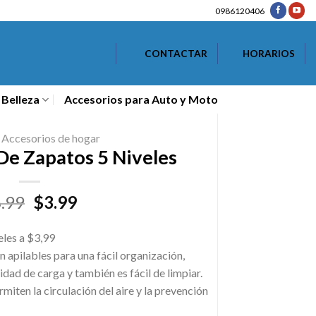
0986120406
CONTACTAR
HORARIOS
 Belleza
Accesorios para Auto y Moto
Accesorios de hogar
De Zapatos 5 Niveles
El
El
.99
$
3.99
precio
precio
original
actual
les a $3,99
era:
es:
 apilables para una fácil organización,
$6.99.
$3.99.
dad de carga y también es fácil de limpiar.
rmiten la circulación del aire y la prevención