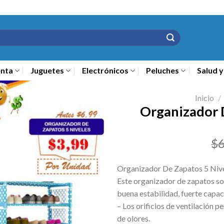
nta
Juguetes
Electrónicos
Peluches
Salud y
Inicio
/
Organizador 
$
6
Organizador De Zapatos 5 Nive
Este organizador de zapatos son
buena estabilidad, fuerte capaci
– Los orificios de ventilación pe
de olores.