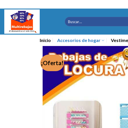
Saltar
al
contenido
Buscar
por:
Inicio
Accesorios de hogar
Vestime
¡Oferta!