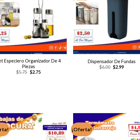
et Especiero Organizador De 4
Dispensador De Fundas
Piezas
El
El
$
6.00
$
2.99
precio
precio
El
El
$
5.75
$
2.75
original
actual
precio
precio
era:
es:
original
actual
$6.00.
$2.99.
era:
es:
$5.75.
$2.75.
rta!
¡Oferta!