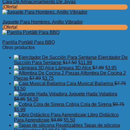
Caja De Almacenamiento De Joyas
¡Oferta!
Juguete Para Hombres. Anillo Vibrador
¡Oferta!
Parrilla Portátil Para BBQ
Otros productos
Ejercitador De
El
El
Succión Para Sentarse
$
17.50
$
11.99
precio
precio
El
El
Lámpara 3D Alce
$
7.99
$
3.95
original
actual
precio
precio
Alfombra De Cocina 2
El
El
era:
es:
original
actual
Piezas
$
7.89
$
3.75
precio
precio
$17.50.
$11.99.
era:
es:
Caja Musical Bailarina
$
7.75
El
El
original
actual
$7.99.
$3.95.
$
3.50
precio
precio
era:
es:
Juguete Hada Voladora
original
actual
El
El
$7.89.
$3.75.
$
8.85
$
4.50
era:
es:
precio
precio
Cobija Cola de Sirena
$
9.75
$7.75.
El
$3.50.
El
original
actual
$
5.99
precio
precio
era:
es:
Libro Didáctico
original
actual
$8.85.
$4.50.
El
El
Para Aprendizaje
$
9.89
$
5.50
era:
es:
precio
precio
Tapas de silicona