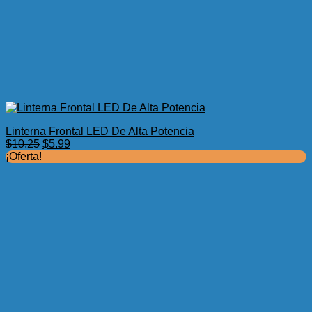
Linterna Frontal LED De Alta Potencia
El
El
$
10.25
$
5.99
precio
precio
¡Oferta!
original
actual
era:
es:
$10.25.
$5.99.