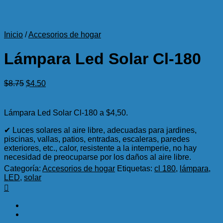
Inicio
/
Accesorios de hogar
Lámpara Led Solar Cl-180
El
El
$
8.75
$
4.50
precio
precio
original
actual
era:
es:
Lámpara Led Solar Cl-180 a $4,50.
$8.75.
$4.50.
✔ Luces solares al aire libre, adecuadas para jardines,
piscinas, vallas, patios, entradas, escaleras, paredes
exteriores, etc., calor, resistente a la intemperie, no hay
necesidad de preocuparse por los daños al aire libre.
Categoría:
Accesorios de hogar
Etiquetas:
cl 180
,
lámpara
,
LED
,
solar