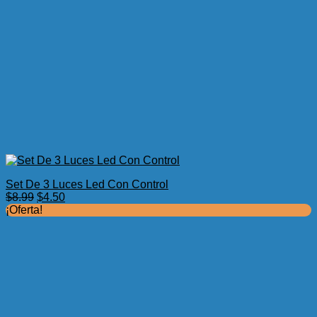
Set De 3 Luces Led Con Control
El
El
$
8.99
$
4.50
precio
precio
¡Oferta!
original
actual
era:
es:
$8.99.
$4.50.