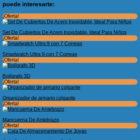
original
actual
puede interesarte:
era:
es:
$2.75.
$1.25.
¡Oferta!
Set De Cubiertos De Acero Inoxidable, Ideal Para Niños
¡Oferta!
Smartwatch Ultra 9 con 7 Correas
¡Oferta!
Bolígrafo 3D
¡Oferta!
Organizador de armario colgante
¡Oferta!
Mancuerna De Antebrazo
¡Oferta!