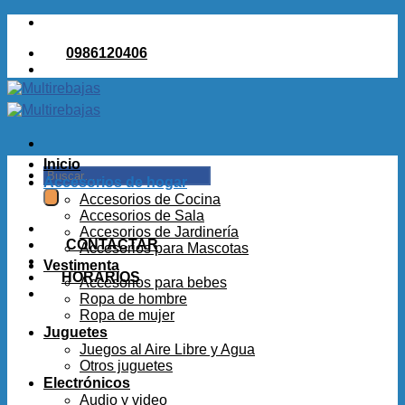
Saltar
al
0986120406
contenido
Inicio
Buscar
Accesorios de hogar
por:
Accesorios de Cocina
Accesorios de Sala
Accesorios de Jardinería
CONTACTAR
Accesorios para Mascotas
Vestimenta
HORARIOS
Accesorios para bebes
Ropa de hombre
Ropa de mujer
Juguetes
Juegos al Aire Libre y Agua
Otros juguetes
Electrónicos
Audio y video