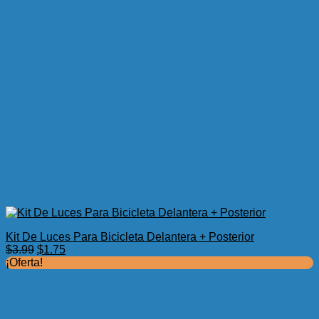
Kit De Luces Para Bicicleta Delantera + Posterior
El
El
$
3.99
$
1.75
precio
precio
¡Oferta!
original
actual
era:
es:
$3.99.
$1.75.