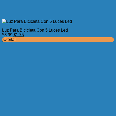
Luz Para Bicicleta Con 5 Luces Led
El
El
$
3.99
$
1.75
precio
precio
¡Oferta!
original
actual
era:
es:
$3.99.
$1.75.