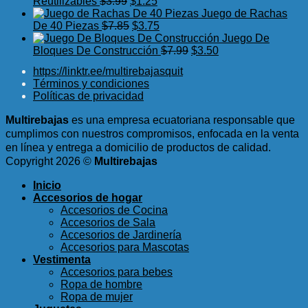
$9.75.
$5.99.
El
original
El
actual
Reutilizables
$
3.99
$
1.25
precio
era:
precio
es:
Juego de Rachas
original
El
$9.89.
actual
El
$5.50.
De 40 Piezas
$
7.85
$
3.75
era:
precio
es:
precio
Juego De
$3.99.
original
$1.25.
actual
El
El
Bloques De Construcción
$
7.99
$
3.50
era:
es:
precio
precio
https://linktr.ee/multirebajasquit
$7.85.
$3.75.
original
actual
Términos y condiciones
era:
es:
Políticas de privacidad
$7.99.
$3.50.
Multirebajas
es una empresa ecuatoriana responsable que
cumplimos con nuestros compromisos, enfocada en la venta
en línea y entrega a domicilio de productos de calidad.
Copyright 2026 ©
Multirebajas
Inicio
Accesorios de hogar
Accesorios de Cocina
Accesorios de Sala
Accesorios de Jardinería
Accesorios para Mascotas
Vestimenta
Accesorios para bebes
Ropa de hombre
Ropa de mujer