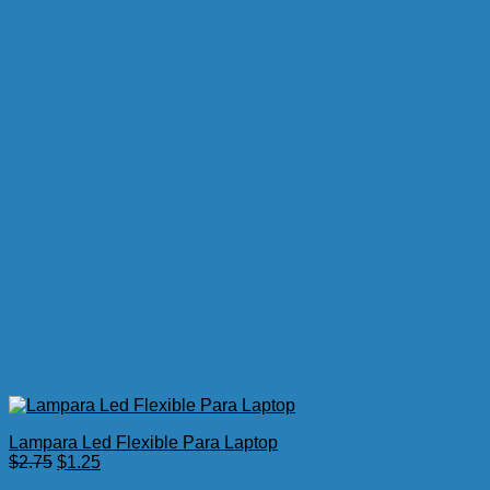
Lampara Led Flexible Para Laptop
El
El
$
2.75
$
1.25
precio
precio