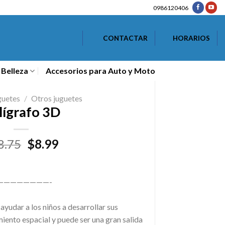
0986120406
CONTACTAR
HORARIOS
 Belleza
Accesorios para Auto y Moto
guetes
/
Otros juguetes
lígrafo 3D
El
El
8.75
$
8.99
precio
precio
original
actual
era:
es:
————————-
$18.75.
$8.99.
ayudar a los niños a desarrollar sus
miento espacial y puede ser una gran salida