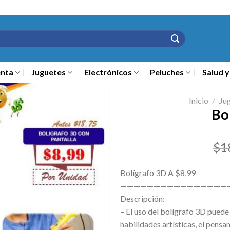
nta
Juguetes
Electrónicos
Peluches
Salud y
Inicio
/
Ju
Bo
$
1
Bolígrafo 3D A $8,99
————————————————
Descripción:
– El uso del bolígrafo 3D puede 
habilidades artísticas, el pensa