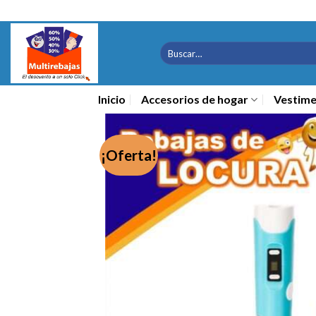
Saltar
al
contenido
Buscar
por:
Inicio
Accesorios de hogar
Vestime
¡Oferta!