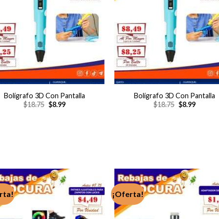
Bolígrafo 3D Con Pantalla
Bolígrafo 3D Con Pantalla
El
El
El
El
$
18.75
$
8.99
$
18.75
$
8.99
precio
precio
precio
precio
original
actual
original
actual
era:
es:
era:
es:
$18.75.
$8.99.
$18.75.
$8.99.
rta!
¡Oferta!