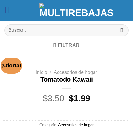
Saltar
al
contenido
Buscar
por:
FILTRAR
¡Oferta!
Inicio
/
Accesorios de hogar
Tomatodo Kawaii
El
El
$
3.50
$
1.99
precio
precio
original
actual
era:
es:
Categoría:
Accesorios de hogar
$3.50.
$1.99.