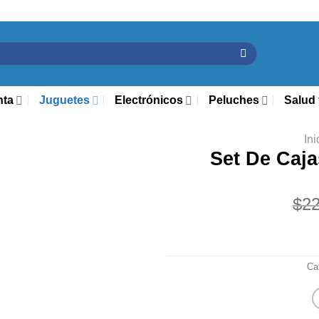
nta
Juguetes
Electrónicos
Peluches
Salud 
Ini
Set De Caja
$
22
Ca