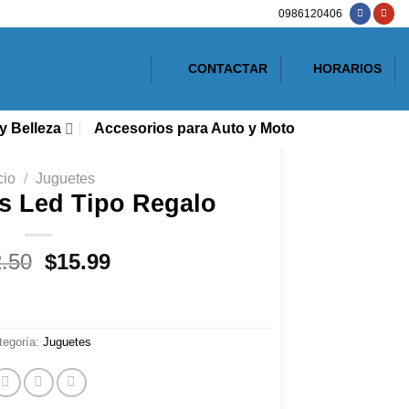
0986120406
CONTACTAR
HORARIOS
y Belleza
Accesorios para Auto y Moto
cio
/
Juguetes
s Led Tipo Regalo
El
El
.50
$
15.99
precio
precio
original
actual
era:
es:
tegoría:
Juguetes
$22.50.
$15.99.