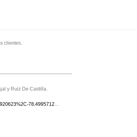
s clientes.
——————————————–
al y Ruiz De Castilla.
.1920623%2C-78.4995712
…