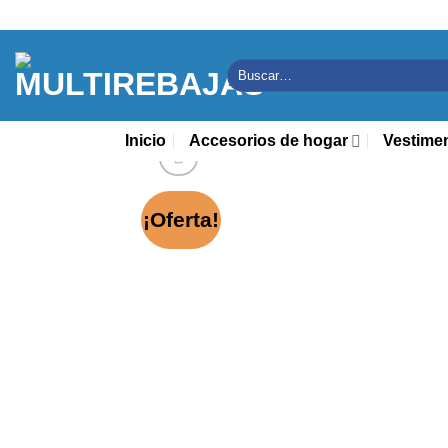
Saltar
al
contenido
Buscar
por:
Inicio
Accesorios de hogar
Vestime
¡Oferta!