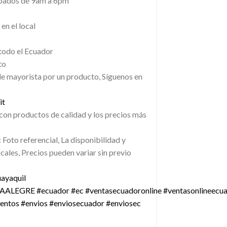
ábados de 9am a 6pm
en el local
todo el Ecuador
to
de mayorista por un producto, Síguenos en
it
con productos de calidad y los precios más
 Foto referencial, La disponibilidad y
ocales, Precios pueden variar sin previo
ayaquil
VAALEGRE
#ecuador
#ec
#ventasecuadoronline
#ventasonlineecu
entos
#envios
#enviosecuador
#enviosec