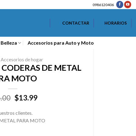
0986120406
CONTACTAR
HORARIOS
 Belleza
Accesorios para Auto y Moto
Accesorios de hogar
Y CODERAS DE METAL
RA MOTO
El
El
.00
$
13.99
precio
precio
original
actual
uestros clientes.
era:
es:
 METAL PARA MOTO
$16.00.
$13.99.