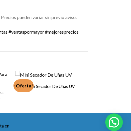
 Precios pueden variar sin previo aviso.
ntas
#ventaspormayor
#mejoresprecios
¡Oferta!
Mini Secador De Uñas UV
ra
o
ta en