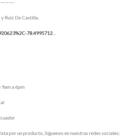
———-
 y Ruiz De Castilla.
.1920623%2C-78.4995712
…
e 9am a 6pm
cal
Ecuador
sta por un producto, Síguenos en nuestras redes sociales: