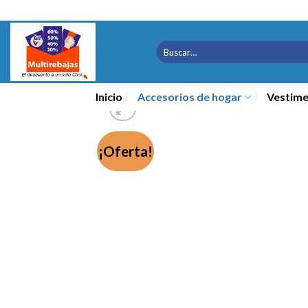
Saltar
al
contenido
Buscar
por:
Inicio
Accesorios de hogar
Vestime
¡Oferta!