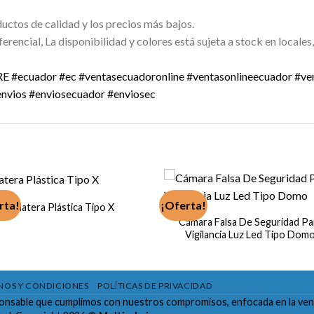
uctos de calidad y los precios más bajos.
rencial, La disponibilidad y colores está sujeta a stock en locales,
RE
#ecuador
#ec
#ventasecuadoronline
#ventasonlineecuador
#ve
envios
#enviosecuador
#enviosec
rta!
¡Oferta!
Platera Plástica Tipo X
Cámara Falsa De Seguridad Pa
Vigilancia Luz Led Tipo Dom
NOS Y CONDICIONES
POLÍTICAS DE PRIVACIDAD
onsable que cumplimos con nuestros compromisos, enfocada en la ven