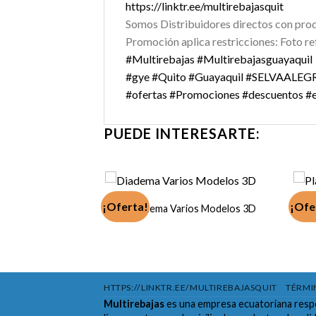
https://linktr.ee/multirebajasquit
Somos Distribuidores directos con prod
Promoción aplica restricciones: Foto refe
#Multirebajas
#Multirebajasguayaquil
#gye
#Quito
#Guayaquil
#SELVAALEG
#ofertas
#Promociones
#descuentos
#
PUEDE INTERESARTE:
¡Oferta!
¡Ofe
eb Full Hd
Diadema Varios Modelos 3D
HTTPS://LINKTR.EE/MULTIREBAJASQUIT
TÉRMI
Multirebajas
es una empresa ecuatoriana resp