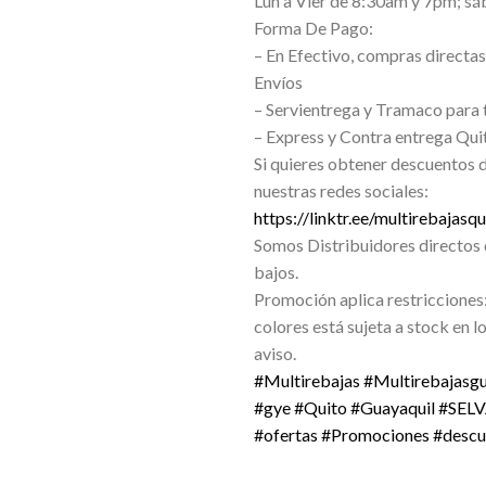
Lun a Vier de 8:30am y 7pm; s
Forma De Pago:
– En Efectivo, compras directas 
Envíos
– Servientrega y Tramaco para 
– Express y Contra entrega Qui
Si quieres obtener descuentos 
nuestras redes sociales:
https://linktr.ee/multirebajasqu
Somos Distribuidores directos 
bajos.
Promoción aplica restricciones:
colores está sujeta a stock en l
aviso.
#Multirebajas
#Multirebajasgu
#gye
#Quito
#Guayaquil
#SEL
#ofertas
#Promociones
#descu