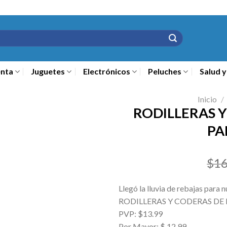
nta
Juguetes
Electrónicos
Peluches
Salud y
Inicio
/
RODILLERAS 
PA
$
16
Llegó la lluvia de rebajas para n
RODILLERAS Y CODERAS DE
PVP: $13.99
Por Mayor: $ 12.99