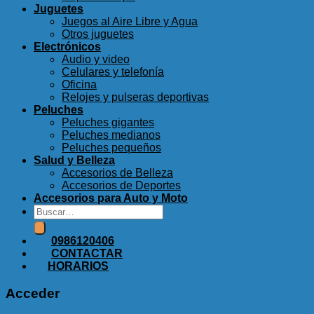
Juguetes
Juegos al Aire Libre y Agua
Otros juguetes
Electrónicos
Audio y video
Celulares y telefonía
Oficina
Relojes y pulseras deportivas
Peluches
Peluches gigantes
Peluches medianos
Peluches pequeños
Salud y Belleza
Accesorios de Belleza
Accesorios de Deportes
Accesorios para Auto y Moto
Buscar
por:
0986120406
CONTACTAR
HORARIOS
Acceder