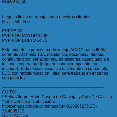
El
El
$
10.00
$
5.50
precio
precio
original
actual
era:
es:
Llegó la lluvia de rebajas para nuestros clientes.
$10.00.
$5.50.
MULTIMETRO
PVP$ 5.50
PVP POR MAYOR $4.99
PVP POR BULTO $4.75
Este modelo te permite medir voltaje AC/DC hasta 600V,
corriente AC hasta 10A, resistencia, frecuencia, diodos,
continuidad con señal sonora, transistores, capacitancia e
incluso temperatura (requiere sonda compatible, no
incluida). Todo esto se visualiza fácilmente en su pantalla
LCD con retroiluminación, ideal para trabajar en entornos
con poca luz.
————————————————————————-
QUITO:
* Selva Alegre, Entre Gaspar de Carvajal y Ruiz De Castilla.
* Link Directo a la ubicación:
https://maps.google.com/maps?q=-0.1920623%2C-
78.4995712
…
CONTACTOS: