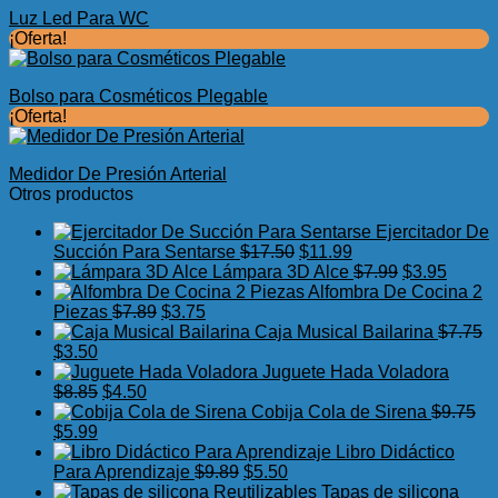
Luz Led Para WC
¡Oferta!
Bolso para Cosméticos Plegable
¡Oferta!
Medidor De Presión Arterial
Otros productos
Ejercitador De
El
El
Succión Para Sentarse
$
17.50
$
11.99
precio
precio
El
El
Lámpara 3D Alce
$
7.99
$
3.95
original
actual
precio
precio
Alfombra De Cocina 2
El
El
era:
es:
original
actual
Piezas
$
7.89
$
3.75
precio
precio
$17.50.
$11.99.
era:
es:
Caja Musical Bailarina
$
7.75
El
El
original
actual
$7.99.
$3.95.
$
3.50
precio
precio
era:
es:
Juguete Hada Voladora
original
actual
El
El
$7.89.
$3.75.
$
8.85
$
4.50
era:
es:
precio
precio
Cobija Cola de Sirena
$
9.75
$7.75.
El
$3.50.
El
original
actual
$
5.99
precio
precio
era:
es:
Libro Didáctico
original
actual
$8.85.
$4.50.
El
El
Para Aprendizaje
$
9.89
$
5.50
era:
es:
precio
precio
Tapas de silicona