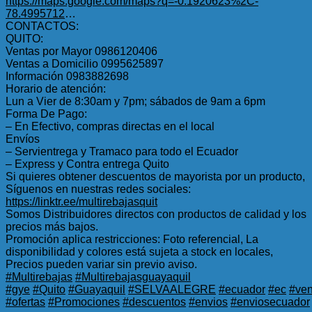
https://maps.google.com/maps?q=-0.1920623%2C-
78.4995712
…
CONTACTOS:
QUITO:
Ventas por Mayor 0986120406
Ventas a Domicilio 0995625897
Información 0983882698
Horario de atención:
Lun a Vier de 8:30am y 7pm; sábados de 9am a 6pm
Forma De Pago:
– En Efectivo, compras directas en el local
Envíos
– Servientrega y Tramaco para todo el Ecuador
– Express y Contra entrega Quito
Si quieres obtener descuentos de mayorista por un producto,
Síguenos en nuestras redes sociales:
https://linktr.ee/multirebajasquit
Somos Distribuidores directos con productos de calidad y los
precios más bajos.
Promoción aplica restricciones: Foto referencial, La
disponibilidad y colores está sujeta a stock en locales,
Precios pueden variar sin previo aviso.
#Multirebajas
#Multirebajasguayaquil
#gye
#Quito
#Guayaquil
#SELVAALEGRE
#ecuador
#ec
#ven
#ofertas
#Promociones
#descuentos
#envios
#enviosecuador