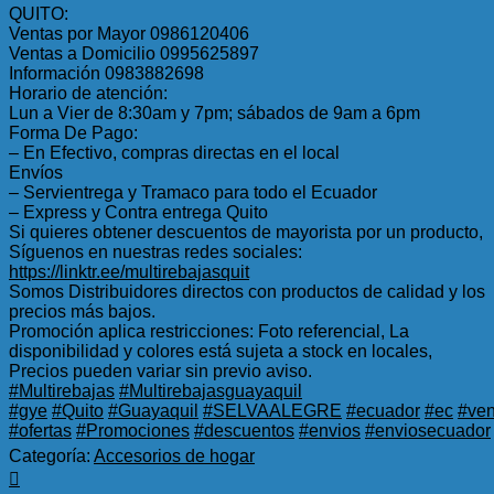
QUITO:
Ventas por Mayor 0986120406
Ventas a Domicilio 0995625897
Información 0983882698
Horario de atención:
Lun a Vier de 8:30am y 7pm; sábados de 9am a 6pm
Forma De Pago:
– En Efectivo, compras directas en el local
Envíos
– Servientrega y Tramaco para todo el Ecuador
– Express y Contra entrega Quito
Si quieres obtener descuentos de mayorista por un producto,
Síguenos en nuestras redes sociales:
https://linktr.ee/multirebajasquit
Somos Distribuidores directos con productos de calidad y los
precios más bajos.
Promoción aplica restricciones: Foto referencial, La
disponibilidad y colores está sujeta a stock en locales,
Precios pueden variar sin previo aviso.
#Multirebajas
#Multirebajasguayaquil
#gye
#Quito
#Guayaquil
#SELVAALEGRE
#ecuador
#ec
#ven
#ofertas
#Promociones
#descuentos
#envios
#enviosecuador
Categoría:
Accesorios de hogar