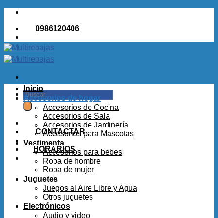
Saltar
al
0986120406
contenido
Inicio
Buscar
Accesorios de hogar
por:
Accesorios de Cocina
Accesorios de Sala
Accesorios de Jardinería
CONTACTAR
Accesorios para Mascotas
Vestimenta
HORARIOS
Accesorios para bebes
Ropa de hombre
Ropa de mujer
Juguetes
Juegos al Aire Libre y Agua
Otros juguetes
Electrónicos
Audio y video