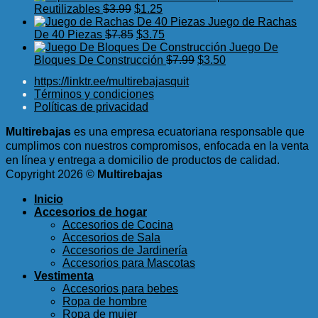
$9.75.
$5.99.
El
original
El
actual
Reutilizables
$
3.99
$
1.25
precio
era:
precio
es:
Juego de Rachas
original
El
$9.89.
actual
El
$5.50.
De 40 Piezas
$
7.85
$
3.75
era:
precio
es:
precio
Juego De
$3.99.
original
$1.25.
actual
El
El
Bloques De Construcción
$
7.99
$
3.50
era:
es:
precio
precio
https://linktr.ee/multirebajasquit
$7.85.
$3.75.
original
actual
Términos y condiciones
era:
es:
Políticas de privacidad
$7.99.
$3.50.
Multirebajas
es una empresa ecuatoriana responsable que
cumplimos con nuestros compromisos, enfocada en la venta
en línea y entrega a domicilio de productos de calidad.
Copyright 2026 ©
Multirebajas
Inicio
Accesorios de hogar
Accesorios de Cocina
Accesorios de Sala
Accesorios de Jardinería
Accesorios para Mascotas
Vestimenta
Accesorios para bebes
Ropa de hombre
Ropa de mujer