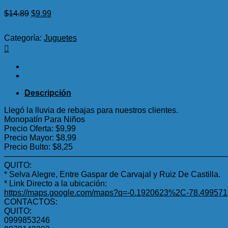
El
El
$
14.89
$
9.99
precio
precio
original
actual
Categoría:
Juguetes
era:
es:
$14.89.
$9.99.
Descripción
Llegó la lluvia de rebajas para nuestros clientes.
Monopatín Para Niños
Precio Oferta: $9,99
Precio Mayor: $8,99
Precio Bulto: $8,25
———————————————————————————
QUITO:
* Selva Alegre, Entre Gaspar de Carvajal y Ruiz De Castilla.
* Link Directo a la ubicación:
https://maps.google.com/maps?q=-0.1920623%2C-78.499571
CONTACTOS:
QUITO:
0999853246