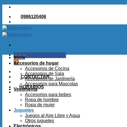
Saltar
al
0986120406
contenido
Buscar
Inicio
por:
Accesorios de hogar
Accesorios de Cocina
Accesorios de Sala
CONTACTAR
Accesorios de Jardinería
Accesorios para Mascotas
HORARIOS
Vestimenta
Accesorios para bebes
Ropa de hombre
Ropa de mujer
Juguetes
Juegos al Aire Libre y Agua
Otros juguetes
Electrónicos