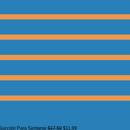
El
El
 Succión Para Sentarse
$
17.50
$
11.99