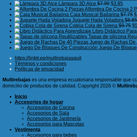
El
El
Lámpara 3D Alce
$
7.99
$
3.95
precio
precio
Alfombra De Cocina 2 
original
actual
E
Caja Musical Bailarina
$
7.75
$
era:
es:
p
Juguete Hada Voladora
$
8.85
$7.99.
$3.95.
El
o
Cobija Cola de Sirena
$
9.75
$
pr
e
Libro Didáctico Par
or
$
Tapas de silicona Reut
er
Juego de Rachas De 
$9
Juego De Bloque
https://linktr.ee/multirebajasquit
Términos y condiciones
Políticas de privacidad
Multirebajas
es una empresa ecuatoriana responsable que cum
domicilio de productos de calidad.
Copyright 2026 ©
Multireb
Inicio
Accesorios de hogar
Accesorios de Cocina
Accesorios de Sala
Accesorios de Jardinería
Accesorios para Mascotas
Vestimenta
Accesorios para bebes