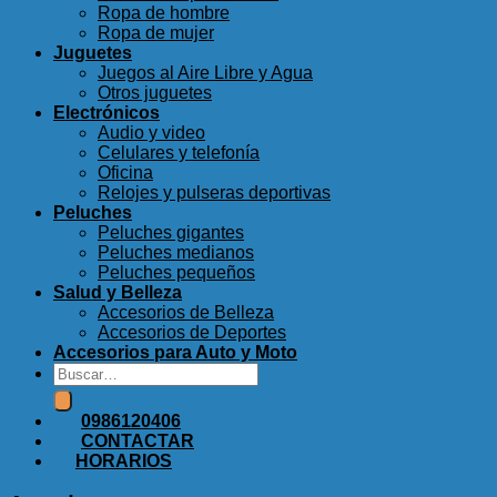
Ropa de hombre
Ropa de mujer
Juguetes
Juegos al Aire Libre y Agua
Otros juguetes
Electrónicos
Audio y video
Celulares y telefonía
Oficina
Relojes y pulseras deportivas
Peluches
Peluches gigantes
Peluches medianos
Peluches pequeños
Salud y Belleza
Accesorios de Belleza
Accesorios de Deportes
Accesorios para Auto y Moto
Buscar
por:
0986120406
CONTACTAR
HORARIOS