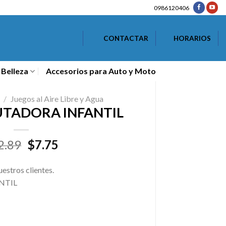
0986120406
CONTACTAR
HORARIOS
 Belleza
Accesorios para Auto y Moto
/
Juegos al Aire Libre y Agua
UTADORA INFANTIL
El
El
2.89
$
7.75
precio
precio
original
actual
uestros clientes.
era:
es:
NTIL
$12.89.
$7.75.