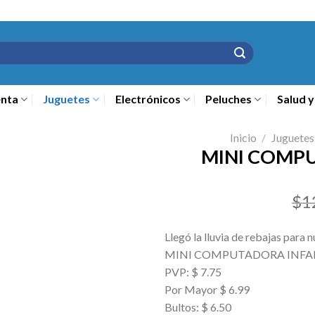
nta
Juguetes
Electrónicos
Peluches
Salud y
Inicio
/
Juguetes
MINI COMP
$
1
Llegó la lluvia de rebajas para n
MINI COMPUTADORA INFA
PVP: $ 7.75
Por Mayor $ 6.99
Bultos: $ 6.50