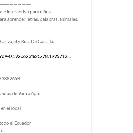
————————-
je interactivo para niños.
ara aprender letras, palabras, animales.
————————-
Carvajal y Ruiz De Castilla.
ps?q=-0.1920623%2C-78.4995712
…
83882698
ábados de 9am a 6pm
en el local
todo el Ecuador
to