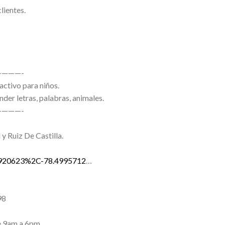
lientes.
———-
activo para niños.
der letras, palabras, animales.
———-
 y Ruiz De Castilla.
.1920623%2C-78.4995712
…
98
e 9am a 6pm