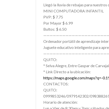
Llegó la lluvia de rebajas para nuestros c
MINI COMPUTADORA INFANTIL
PVP: $ 7.75
Por Mayor $ 6.99
Bultos: $ 6.50
—————————————————————
Ordenador portátil de aprendizaje inter
Juguete educativo inteligente para apren
—————————————————————
QUITO:
* Selva Alegre, Entre Gaspar de Carvajal
* Link Directo a la ubicación:
https://maps.google.com/maps?q=-0
CONTACTOS:
QUITO:
0999853246/0979142302/09838826
Horario de atención:
Lun a Vier de 8:30am y 7pm; sábados d