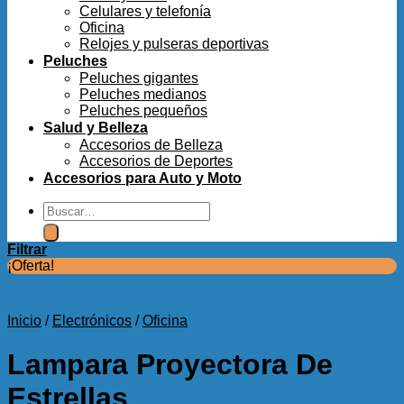
Celulares y telefonía
Oficina
Relojes y pulseras deportivas
Peluches
Peluches gigantes
Peluches medianos
Peluches pequeños
Salud y Belleza
Accesorios de Belleza
Accesorios de Deportes
Accesorios para Auto y Moto
Buscar
por:
Filtrar
¡Oferta!
Inicio
/
Electrónicos
/
Oficina
Lampara Proyectora De
Estrellas