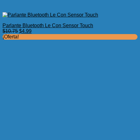
Parlante Bluetooth Le Con Sensor Touch
El
El
$
10.75
$
4.99
precio
precio
¡Oferta!
original
actual
era:
es:
$10.75.
$4.99.