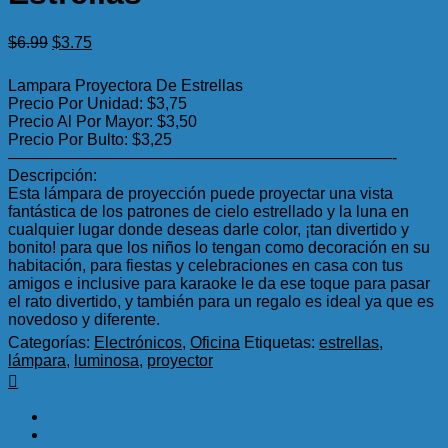
El
El
$
6.99
$
3.75
precio
precio
original
actual
Lampara Proyectora De Estrellas
era:
es:
Precio Por Unidad: $3,75
$6.99.
$3.75.
Precio Al Por Mayor: $3,50
Precio Por Bulto: $3,25
————————————————————————-
Descripción:
Esta lámpara de proyección puede proyectar una vista
fantástica de los patrones de cielo estrellado y la luna en
cualquier lugar donde deseas darle color, ¡tan divertido y
bonito! para que los niños lo tengan como decoración en su
habitación, para fiestas y celebraciones en casa con tus
amigos e inclusive para karaoke le da ese toque para pasar
el rato divertido, y también para un regalo es ideal ya que es
novedoso y diferente.
Categorías:
Electrónicos
,
Oficina
Etiquetas:
estrellas
,
lámpara
,
luminosa
,
proyector