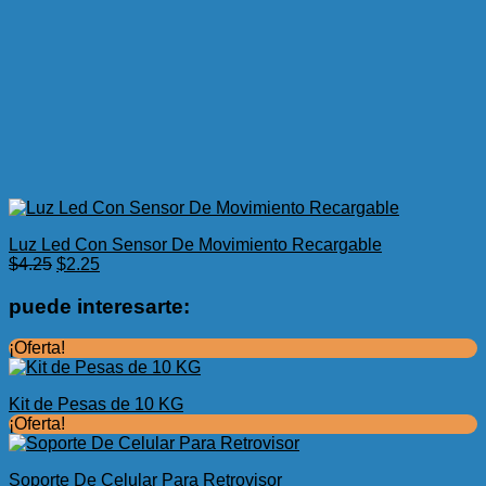
Luz Led Con Sensor De Movimiento Recargable
El
El
$
4.25
$
2.25
precio
precio
original
actual
puede interesarte:
era:
es:
$4.25.
$2.25.
¡Oferta!
Kit de Pesas de 10 KG
¡Oferta!
Soporte De Celular Para Retrovisor