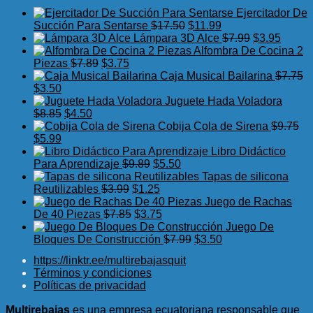
Ejercitador De
El
El
Succión Para Sentarse
$
17.50
$
11.99
precio
precio
El
El
Lámpara 3D Alce
$
7.99
$
3.95
original
actual
precio
precio
Alfombra De Cocina 2
El
El
era:
es:
original
actual
Piezas
$
7.89
$
3.75
precio
precio
$17.50.
$11.99.
era:
es:
Caja Musical Bailarina
$
7.75
El
El
original
actual
$7.99.
$3.95.
$
3.50
precio
precio
era:
es:
Juguete Hada Voladora
original
actual
El
El
$7.89.
$3.75.
$
8.85
$
4.50
era:
es:
precio
precio
Cobija Cola de Sirena
$
9.75
$7.75.
El
$3.50.
El
original
actual
$
5.99
precio
precio
era:
es:
Libro Didáctico
original
actual
$8.85.
$4.50.
El
El
Para Aprendizaje
$
9.89
$
5.50
era:
es:
precio
precio
Tapas de silicona
$9.75.
$5.99.
El
original
El
actual
Reutilizables
$
3.99
$
1.25
precio
era:
precio
es:
Juego de Rachas
original
El
$9.89.
actual
El
$5.50.
De 40 Piezas
$
7.85
$
3.75
era:
precio
es:
precio
Juego De
$3.99.
original
$1.25.
actual
El
El
Bloques De Construcción
$
7.99
$
3.50
era:
es:
precio
precio
https://linktr.ee/multirebajasquit
$7.85.
$3.75.
original
actual
Términos y condiciones
era:
es:
Políticas de privacidad
$7.99.
$3.50.
Multirebajas
es una empresa ecuatoriana responsable que