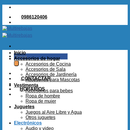
Saltar
al
0986120406
contenido
Inicio
Buscar
Accesorios de hogar
por:
Accesorios de Cocina
Accesorios de Sala
Accesorios de Jardinería
CONTACTAR
Accesorios para Mascotas
Vestimenta
HORARIOS
Accesorios para bebes
Ropa de hombre
Ropa de mujer
Juguetes
Juegos al Aire Libre y Agua
Otros juguetes
Electrónicos
Audio y video