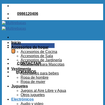
Saltar
al
0986120406
contenido
Inicio
Buscar
Accesorios de hogar
por:
Accesorios de Cocina
Accesorios de Sala
Accesorios de Jardinería
CONTACTAR
Accesorios para Mascotas
Vestimenta
HORARIOS
Accesorios para bebes
Ropa de hombre
Ropa de mujer
Juguetes
Juegos al Aire Libre y Agua
Otros juguetes
Electrónicos
Audio y video