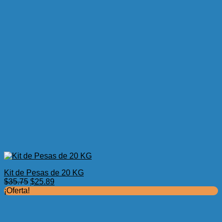
Kit de Pesas de 20 KG
El
El
$
35.75
$
25.89
precio
precio
¡Oferta!
original
actual
era:
es:
$35.75.
$25.89.