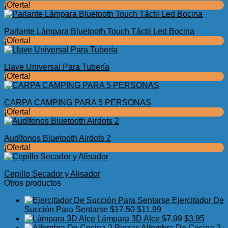
¡Oferta!
Parlante Lámpara Bluetooth Touch Táctil Led Bocina
¡Oferta!
Llave Universal Para Tubería
¡Oferta!
CARPA CAMPING PARA 5 PERSONAS
¡Oferta!
Audífonos Bluetooth Airdots 2
¡Oferta!
Cepillo Secador y Alisador
Otros productos
Ejercitador De
El
El
Succión Para Sentarse
$
17.50
$
11.99
precio
precio
El
El
Lámpara 3D Alce
$
7.99
$
3.95
original
actual
precio
precio
Alfombra De Cocina 2