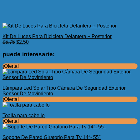
Kit De Luces Para Bicicleta Delantera + Posterior
El
El
$
5.75
$
2.50
precio
precio
original
actual
puede interesarte:
era:
es:
$5.75.
$2.50.
¡Oferta!
Lámpara Led Solar Tipo Cámara De Seguridad Exterior
Sensor De Movimiento
¡Oferta!
Toalla para cabello
¡Oferta!
Soporte De Pared Giratorio Para Tv 14″- 55″