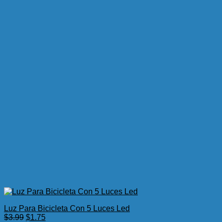
Luz Para Bicicleta Con 5 Luces Led
El
El
$
3.99
$
1.75