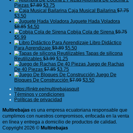
El
El
era:
es:
original
actual
Piezas
$
7.89
$
3.75
precio
precio
$17.50.
$11.99.
era:
es:
Caja Musical Bailarina
$
7.75
El
El
original
actual
$7.99.
$3.95.
$
3.50
precio
precio
era:
es:
Juguete Hada Voladora
original
actual
El
El
$7.89.
$3.75.
$
8.85
$
4.50
era:
es:
precio
precio
Cobija Cola de Sirena
$
9.75
$7.75.
El
$3.50.
El
original
actual
$
5.99
precio
precio
era:
es:
Libro Didáctico
original
actual
$8.85.
$4.50.
El
El
Para Aprendizaje
$
9.89
$
5.50
era:
es:
precio
precio
Tapas de silicona
$9.75.
$5.99.
El
original
El
actual
Reutilizables
$
3.99
$
1.25
precio
era:
precio
es:
Juego de Rachas
original
El
$9.89.
actual
El
$5.50.
De 40 Piezas
$
7.85
$
3.75
era:
precio
es:
precio
Juego De
$3.99.
original
$1.25.
actual
El
El
Bloques De Construcción
$
7.99
$
3.50
era:
es:
precio
precio
https://linktr.ee/multirebajasquit
$7.85.
$3.75.
original
actual
Términos y condiciones
era:
es:
Políticas de privacidad
$7.99.
$3.50.
Multirebajas
es una empresa ecuatoriana responsable que
cumplimos con nuestros compromisos, enfocada en la venta
en línea y entrega a domicilio de productos de calidad.
Copyright 2026 ©
Multirebajas