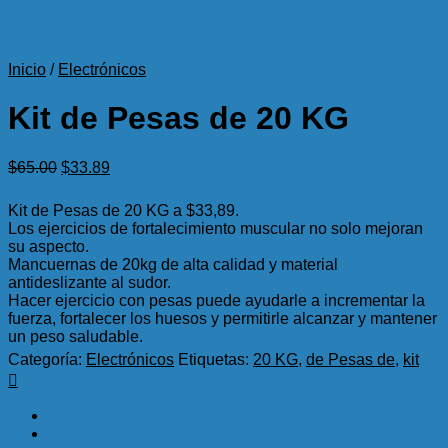
Inicio
/
Electrónicos
Kit de Pesas de 20 KG
El
El
$
65.00
$
33.89
precio
precio
original
actual
Kit de Pesas de 20 KG a $33,89.
era:
es:
Los ejercicios de fortalecimiento muscular no solo mejoran
$65.00.
$33.89.
su aspecto.
Mancuernas de 20kg de alta calidad y material
antideslizante al sudor.
Hacer ejercicio con pesas puede ayudarle a incrementar la
fuerza, fortalecer los huesos y permitirle alcanzar y mantener
un peso saludable.
Categoría:
Electrónicos
Etiquetas:
20 KG
,
de Pesas de
,
kit