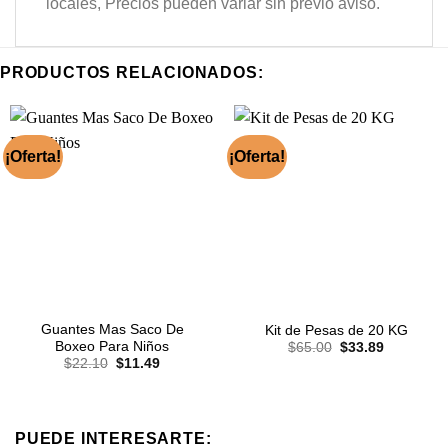
locales, Precios pueden variar sin previo aviso.
PRODUCTOS RELACIONADOS:
¡Oferta!
¡Oferta!
Guantes Mas Saco De
Kit de Pesas de 20 KG
El
El
Boxeo Para Niños
$
65.00
$
33.89
precio
precio
El
El
$
22.10
$
11.49
original
actual
precio
precio
era:
es:
original
actual
$65.00.
$33.89.
era:
es:
$22.10.
$11.49.
PUEDE INTERESARTE: