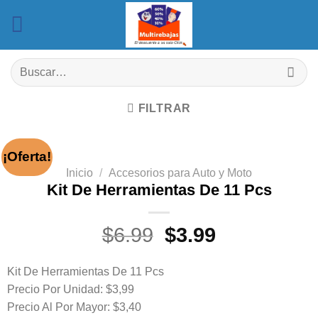
Saltar
al
contenido
Buscar
por:
FILTRAR
¡Oferta!
Inicio
/
Accesorios para Auto y Moto
Kit De Herramientas De 11 Pcs
El
El
$
6.99
$
3.99
precio
precio
original
actual
Kit De Herramientas De 11 Pcs
era:
es:
Precio Por Unidad: $3,99
Precio Al Por Mayor: $3,40
$6.99.
$3.99.