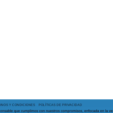
ta!
¡Oferta!
Soporte Mouse Para Carro
Alfombra de agua para niño
INOS Y CONDICIONES
POLÍTICAS DE PRIVACIDAD
onsable que cumplimos con nuestros compromisos, enfocada en la ve