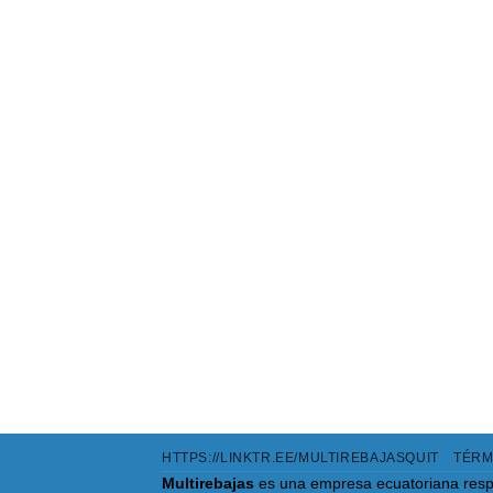
¡Oferta!
¡Ofer
HUMIDIFICADOR PARA
ESCRITORIO
HTTPS://LINKTR.EE/MULTIREBAJASQUIT
TÉRM
Multirebajas
es una empresa ecuatoriana resp