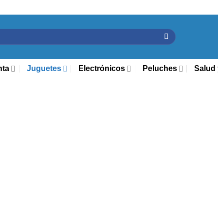
nta
Juguetes
Electrónicos
Peluches
Salud 
Ini
Consola De
$
1
Ca