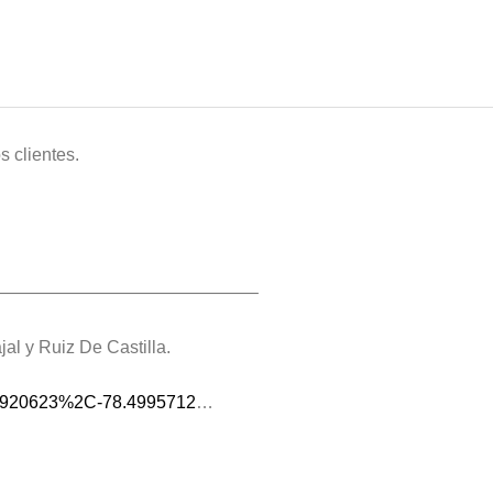
s clientes.
——————————————–
al y Ruiz De Castilla.
.1920623%2C-78.4995712
…