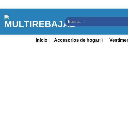
Saltar
al
contenido
Buscar
por:
Inicio
Accesorios de hogar
Vestime
¡Oferta!