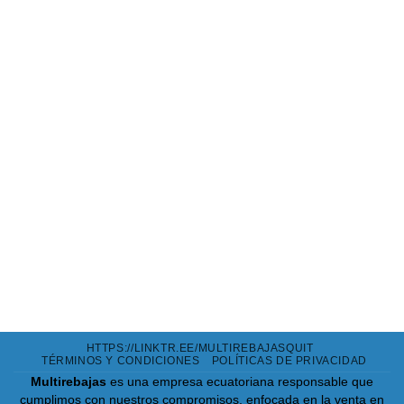
¡Oferta!
¡Oferta!
Soporte De Pared Giratorio
Para Tv 14″- 55″
Almohadilla De Escritura
Electrónica, Tableta De
Imagen Lcd De 4,4”
HTTPS://LINKTR.EE/MULTIREBAJASQUIT
TÉRMINOS Y CONDICIONES
POLÍTICAS DE PRIVACIDAD
Multirebajas
es una empresa ecuatoriana responsable que
cumplimos con nuestros compromisos, enfocada en la venta en