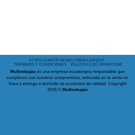
HTTPS://LINKTR.EE/MULTIREBAJASQUIT
TÉRMINOS Y CONDICIONES
POLÍTICAS DE PRIVACIDAD
Multirebajas
es una empresa ecuatoriana responsable que
cumplimos con nuestros compromisos, enfocada en la venta en
línea y entrega a domicilio de productos de calidad.
Copyright
2026 ©
Multirebajas