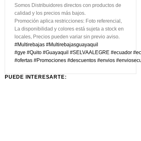
Somos Distribuidores directos con productos de
calidad y los precios más bajos.
Promoción aplica restricciones: Foto referencial,
La disponibilidad y colores está sujeta a stock en
locales, Precios pueden variar sin previo aviso.
#Multirebajas
#Multirebajasguayaquil
#gye
#Quito
#Guayaquil
#SELVAALEGRE
#ecuador
#e
#ofertas
#Promociones
#descuentos
#envios
#enviosec
PUEDE INTERESARTE:
¡Oferta!
¡Oferta!
Lámpara Led Solar Cl-180
Mini Waflera Redonda