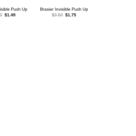
visible Push Up
Brasier Invisible Push Up
El
El
El
El
0
$
1.49
$
3.50
$
1.75
precio
precio
precio
precio
original
actual
original
actual
era:
es:
era:
es:
$3.50.
$1.49.
$3.50.
$1.75.