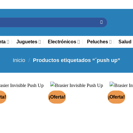
nta
Juguetes
Electrónicos
Peluches
Salud 
Inicio
/
Productos etiquetados “´push up”
ta!
¡Oferta!
¡Oferta!