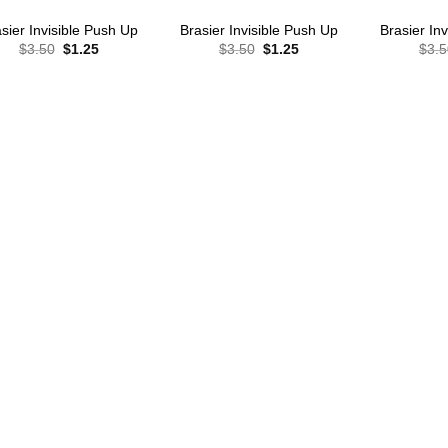
sier Invisible Push Up
Brasier Invisible Push Up
Brasier In
El
El
El
El
$
3.50
$
1.25
$
3.50
$
1.25
$
3.5
precio
precio
precio
precio
original
actual
original
actual
era:
es:
era:
es:
$3.50.
$1.25.
$3.50.
$1.25.