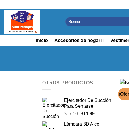
Saltar
al
contenido
Buscar
por:
Inicio
Accesorios de hogar
Vestime
OTROS PRODUCTOS
¡Ofer
Ejercitador De Succión
Para Sentarse
El
El
$
17.50
$
11.99
precio
precio
Lámpara 3D Alce
original
actual