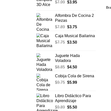
El
El
$
7.99
$
era:
3.95
es:
precio
precio
$17.50.
$11.99.
Bra
original
actual
Alfombra De Cocina 2
era:
es:
Piezas
$7.99.
$3.95.
El
El
$
7.89
$
3.75
precio
precio
Caja Musical Bailarina
original
actual
El
El
$
7.75
era:
$
3.50
es:
precio
precio
$7.89.
$3.75.
original
actual
Juguete Hada
era:
es:
Voladora
$7.75.
$3.50.
El
El
$
8.85
$
4.50
precio
precio
Cobija Cola de Sirena
original
actual
El
El
$
9.75
era:
$
5.99
es:
precio
precio
$8.85.
$4.50.
original
actual
Libro Didáctico Para
era:
es:
Aprendizaje
$9.75.
$5.99.
El
El
$
9.89
$
5.50