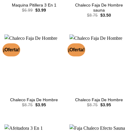
Chaleco Faja De Hombre
Maquina Pitillera 3 En 1
El
El
sauna
$
6.99
$
3.99
precio
precio
El
El
$
8.75
$
3.50
original
actual
precio
precio
era:
es:
original
actual
$6.99.
$3.99.
era:
es:
$8.75.
$3.50.
¡Oferta!
¡Oferta!
Chaleco Faja De Hombre
Chaleco Faja De Hombre
El
El
El
El
$
8.75
$
3.95
$
8.75
$
3.95
precio
precio
precio
precio
original
actual
original
actual
era:
es:
era:
es:
$8.75.
$3.95.
$8.75.
$3.95.