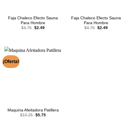
Faja Chaleco Efecto Sauna
Faja Chaleco Efecto Sauna
Para Hombre
Para Hombre
El
El
El
El
$
4.75
$
2.49
$
4.75
$
2.49
precio
precio
precio
precio
original
actual
original
actual
era:
es:
era:
es:
$4.75.
$2.49.
$4.75.
$2.49.
¡Oferta!
Maquina Afeitadora Patillera
El
El
$
10.25
$
5.75
precio
precio
original
actual
era:
es: