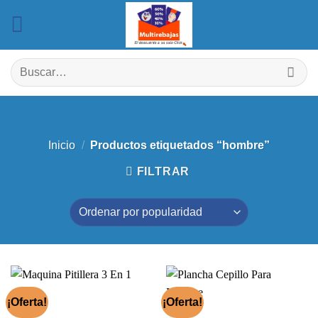
Saltar
al
contenido
Buscar
por:
Inicio
/
Productos etiquetados “hombre”
FILTRAR
¡Oferta!
¡Oferta!