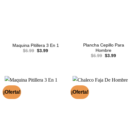
Plancha Cepillo Para
Maquina Pitillera 3 En 1
El
El
Hombre
$
6.99
$
3.99
precio
precio
El
El
$
6.99
$
3.99
original
actual
precio
precio
era:
es:
original
actual
$6.99.
$3.99.
era:
es:
$6.99.
$3.99.
¡Oferta!
¡Oferta!