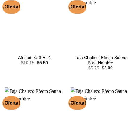
¡Oferta!
¡Oferta!
Faja Chaleco Efecto Sauna
Afeitadora 3 En 1
El
El
Para Hombre
$
10.15
$
5.50
precio
precio
El
El
$
5.75
$
2.99
original
actual
precio
precio
era:
es:
original
actual
$10.15.
$5.50.
era:
es:
$5.75.
$2.99.
¡Oferta!
¡Oferta!