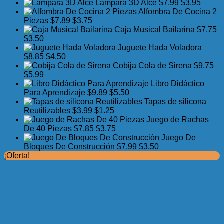
precio
precio
El
El
Lámpara 3D Alce
$
7.99
$
3.95
original
actual
precio
precio
Alfombra De Cocina 2
El
El
era:
es:
original
actual
Piezas
$
7.89
$
3.75
precio
precio
$17.50.
$11.99.
era:
es:
Caja Musical Bailarina
$
7.75
El
El
original
actual
$7.99.
$3.95.
$
3.50
precio
precio
era:
es:
Juguete Hada Voladora
original
actual
El
El
$7.89.
$3.75.
$
8.85
$
4.50
era:
es:
precio
precio
Cobija Cola de Sirena
$
9.75
$7.75.
El
$3.50.
El
original
actual
$
5.99
precio
precio
era:
es:
Libro Didáctico
original
actual
$8.85.
$4.50.
El
El
Para Aprendizaje
$
9.89
$
5.50
era:
es:
precio
precio
Tapas de silicona
$9.75.
$5.99.
El
original
El
actual
Reutilizables
$
3.99
$
1.25
precio
era:
precio
es:
Juego de Rachas
original
El
$9.89.
actual
El
$5.50.
De 40 Piezas
$
7.85
$
3.75
era:
precio
es:
precio
Juego De
$3.99.
original
$1.25.
actual
El
El
Bloques De Construcción
$
7.99
$
3.50
era:
es:
precio
precio
¡Oferta!
$7.85.
$3.75.
original
actual
era:
es:
$7.99.
$3.50.