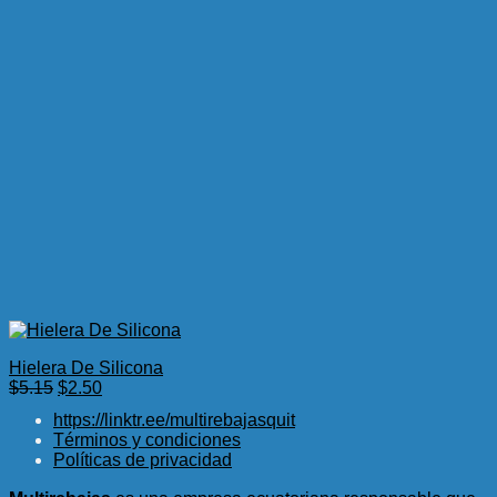
Hielera De Silicona
El
El
$
5.15
$
2.50
precio
precio
https://linktr.ee/multirebajasquit
original
actual
Términos y condiciones
era:
es:
Políticas de privacidad
$5.15.
$2.50.