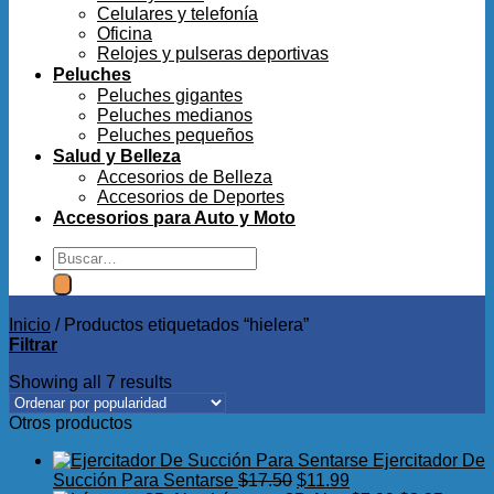
Celulares y telefonía
Oficina
Relojes y pulseras deportivas
Peluches
Peluches gigantes
Peluches medianos
Peluches pequeños
Salud y Belleza
Accesorios de Belleza
Accesorios de Deportes
Accesorios para Auto y Moto
Buscar
por:
Inicio
/
Productos etiquetados “hielera”
Filtrar
Showing all 7 results
Otros productos
Ejercitador De
El
El
Succión Para Sentarse
$
17.50
$
11.99