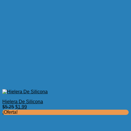
Hielera De Silicona
El
El
$
5.25
$
1.99
precio
precio
¡Oferta!
original
actual
era:
es:
$5.25.
$1.99.