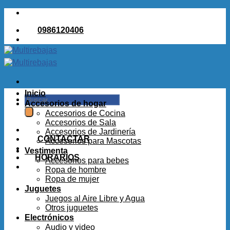
Saltar
al
0986120406
contenido
Inicio
Buscar
Accesorios de hogar
por:
Accesorios de Cocina
Accesorios de Sala
Accesorios de Jardinería
CONTACTAR
Accesorios para Mascotas
Vestimenta
HORARIOS
Accesorios para bebes
Ropa de hombre
Ropa de mujer
Juguetes
Juegos al Aire Libre y Agua
Otros juguetes
Electrónicos
Audio y video