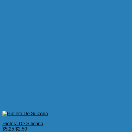
Hielera De Silicona
El
El
$
5.25
$
2.50