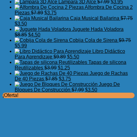
precio
precio
El
El
Lámpara 3D Alce
$
7.99
$
3.95
original
actual
precio
precio
Alfombra De Cocina 2
El
El
era:
es:
original
actual
Piezas
$
7.89
$
3.75
precio
precio
$17.50.
$11.99.
era:
es:
Caja Musical Bailarina
$
7.75
El
El
original
actual
$7.99.
$3.95.
$
3.50
precio
precio
era:
es:
Juguete Hada Voladora
original
actual
El
El
$7.89.
$3.75.
$
8.85
$
4.50
era:
es:
precio
precio
Cobija Cola de Sirena
$
9.75
$7.75.
El
$3.50.
El
original
actual
$
5.99
precio
precio
era:
es:
Libro Didáctico
original
actual
$8.85.
$4.50.
El
El
Para Aprendizaje
$
9.89
$
5.50
era:
es:
precio
precio
Tapas de silicona
$9.75.
$5.99.
El
original
El
actual
Reutilizables
$
3.99
$
1.25
precio
era:
precio
es:
Juego de Rachas
original
El
$9.89.
actual
El
$5.50.
De 40 Piezas
$
7.85
$
3.75
era:
precio
es:
precio
Juego De
$3.99.
original
$1.25.
actual
El
El
Bloques De Construcción
$
7.99
$
3.50
era:
es:
precio
precio
¡Oferta!
$7.85.
$3.75.
original
actual
era:
es:
$7.99.
$3.50.