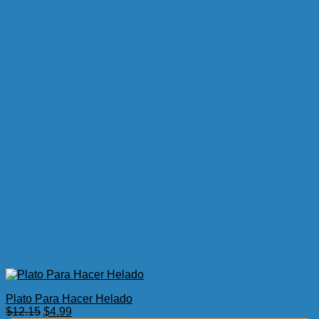
Plato Para Hacer Helado
El
El
$
12.15
$
4.99