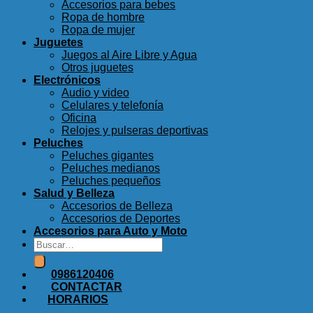
Accesorios para bebes
Ropa de hombre
Ropa de mujer
Juguetes
Juegos al Aire Libre y Agua
Otros juguetes
Electrónicos
Audio y video
Celulares y telefonía
Oficina
Relojes y pulseras deportivas
Peluches
Peluches gigantes
Peluches medianos
Peluches pequeños
Salud y Belleza
Accesorios de Belleza
Accesorios de Deportes
Accesorios para Auto y Moto
Buscar
por:
0986120406
CONTACTAR
HORARIOS