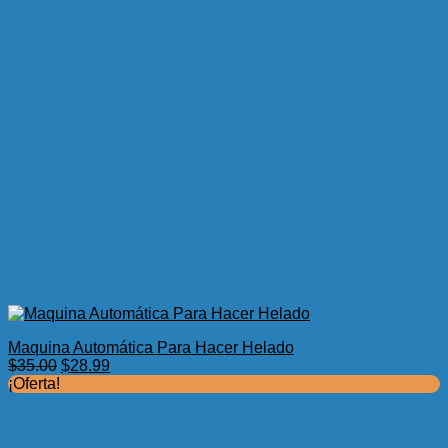
Maquina Automática Para Hacer Helado
El
El
$
35.00
$
28.99
precio
precio
¡Oferta!
original
actual
era:
es:
$35.00.
$28.99.