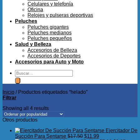
Celulares y telefonía
Oficina
Relojes y pulseras deportivas
Peluches
Peluches gigantes
Peluches medianos
Peluches pequeños
Salud y Belleza
Accesorios de Belleza
Accesorios de Deportes
Accesorios para Auto y Moto
Buscar
por:
Inicio
/
Productos etiquetados “helado”
Filtrar
Showing all 4 results
Otros productos
Ejercitador De
El
El
Succión Para Sentarse
$
17.50
$
11.99