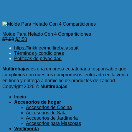
Molde Para Helado Con 4 Comparticiones
El
El
$
7.99
$
3.50
precio
precio
https://linktr.ee/multirebajasquit
original
actual
Términos y condiciones
era:
es:
Políticas de privacidad
$7.99.
$3.50.
Multirebajas
es una empresa ecuatoriana responsable que
cumplimos con nuestros compromisos, enfocada en la venta
en línea y entrega a domicilio de productos de calidad.
Copyright 2026 ©
Multirebajas
Inicio
Accesorios de hogar
Accesorios de Cocina
Accesorios de Sala
Accesorios de Jardinería
Accesorios para Mascotas
Vestimenta