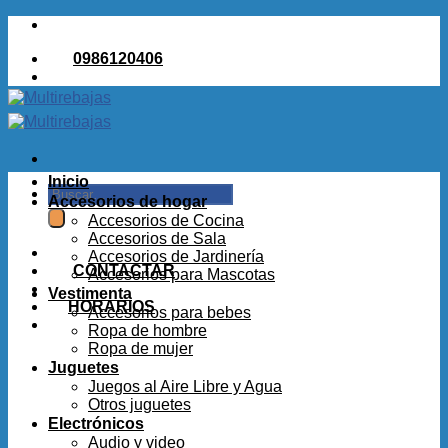
Saltar
al
0986120406
contenido
Inicio
Buscar
Accesorios de hogar
por:
Accesorios de Cocina
Accesorios de Sala
Accesorios de Jardinería
CONTACTAR
Accesorios para Mascotas
Vestimenta
HORARIOS
Accesorios para bebes
Ropa de hombre
Ropa de mujer
Juguetes
Juegos al Aire Libre y Agua
Otros juguetes
Electrónicos
Audio y video