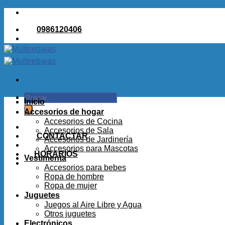
Saltar
al
0986120406
contenido
Buscar
Inicio
por:
Accesorios de hogar
Accesorios de Cocina
Accesorios de Sala
CONTACTAR
Accesorios de Jardinería
Accesorios para Mascotas
HORARIOS
Vestimenta
Accesorios para bebes
Ropa de hombre
Ropa de mujer
Juguetes
Juegos al Aire Libre y Agua
Otros juguetes
Electrónicos