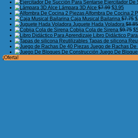
Ejercitador De
El
El
Lámpara 3D Alce
$
7.99
$
3.95
precio
precio
Alfombra De Cocina 2 
original
actual
E
Caja Musical Bailarina
$
7.75
$
era:
es:
p
Juguete Hada Voladora
$
8.85
$7.99.
$3.95.
El
o
Cobija Cola de Sirena
$
9.75
$
pr
e
Libro Didáctico Par
or
$
Tapas de silicona Reut
er
Juego de Rachas De 
$9
Juego De Bloque
¡Oferta!