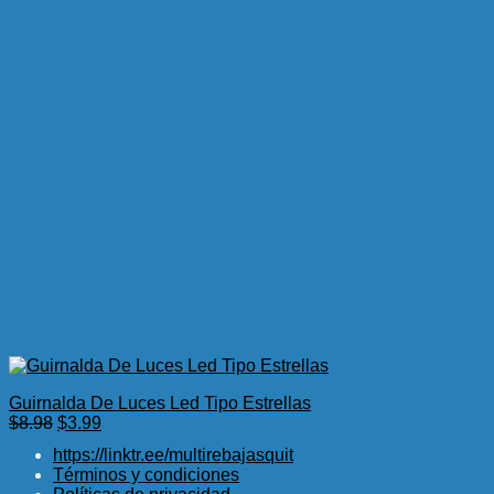
Guirnalda De Luces Led Tipo Estrellas
El
El
$
8.98
$
3.99
precio
precio
https://linktr.ee/multirebajasquit
original
actual
Términos y condiciones
era:
es: