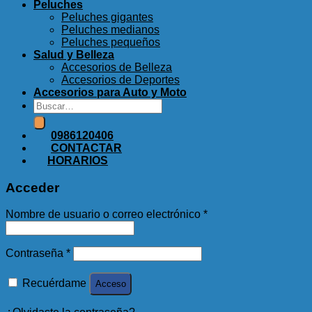
Peluches
Peluches gigantes
Peluches medianos
Peluches pequeños
Salud y Belleza
Accesorios de Belleza
Accesorios de Deportes
Accesorios para Auto y Moto
Buscar
por:
0986120406
CONTACTAR
HORARIOS
Acceder
Nombre de usuario o correo electrónico
*
Contraseña
*
Recuérdame
Acceso