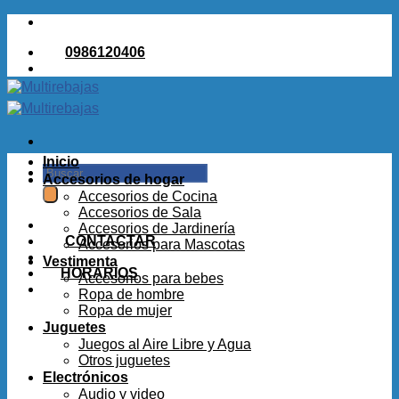
Saltar
al
0986120406
contenido
Inicio
Buscar
Accesorios de hogar
por:
Accesorios de Cocina
Accesorios de Sala
Accesorios de Jardinería
CONTACTAR
Accesorios para Mascotas
Vestimenta
HORARIOS
Accesorios para bebes
Ropa de hombre
Ropa de mujer
Juguetes
Juegos al Aire Libre y Agua
Otros juguetes
Electrónicos
Audio y video