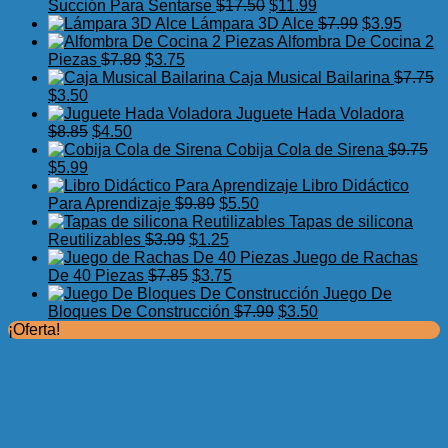
El
El
Succión Para Sentarse
$
17.50
$
11.99
precio
precio
El
El
Lámpara 3D Alce
$
7.99
$
3.95
original
actual
precio
precio
Alfombra De Cocina 2
El
El
era:
es:
original
actual
Piezas
$
7.89
$
3.75
precio
precio
$17.50.
$11.99.
era:
es:
Caja Musical Bailarina
$
7.75
El
El
original
actual
$7.99.
$3.95.
$
3.50
precio
precio
era:
es:
Juguete Hada Voladora
original
actual
El
El
$7.89.
$3.75.
$
8.85
$
4.50
era:
es:
precio
precio
Cobija Cola de Sirena
$
9.75
$7.75.
El
$3.50.
El
original
actual
$
5.99
precio
precio
era:
es:
Libro Didáctico
original
actual
$8.85.
$4.50.
El
El
Para Aprendizaje
$
9.89
$
5.50
era:
es:
precio
precio
Tapas de silicona
$9.75.
$5.99.
El
original
El
actual
Reutilizables
$
3.99
$
1.25
precio
era:
precio
es:
Juego de Rachas
original
El
$9.89.
actual
El
$5.50.
De 40 Piezas
$
7.85
$
3.75
era:
precio
es:
precio
Juego De
$3.99.
original
$1.25.
actual
El
El
Bloques De Construcción
$
7.99
$
3.50
era:
es:
precio
precio
¡Oferta!
$7.85.
$3.75.
original
actual
era:
es:
$7.99.
$3.50.