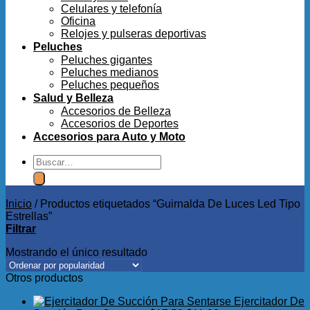
Celulares y telefonía
Oficina
Relojes y pulseras deportivas
Peluches
Peluches gigantes
Peluches medianos
Peluches pequeños
Salud y Belleza
Accesorios de Belleza
Accesorios de Deportes
Accesorios para Auto y Moto
Buscar
por:
Inicio
/
Productos etiquetados “Guirnalda De Luces Led Tipo
Estrellas”
Filtrar
Mostrando el único resultado
Otros productos
Ejercitador De