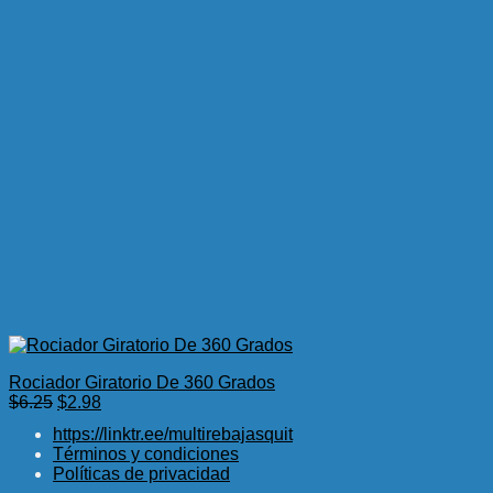
Rociador Giratorio De 360 Grados
El
El
$
6.25
$
2.98
precio
precio
https://linktr.ee/multirebajasquit
original
actual
Términos y condiciones
era:
es:
Políticas de privacidad
$6.25.
$2.98.