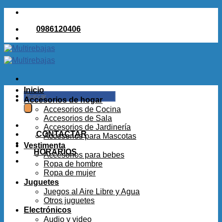
Saltar
al
0986120406
contenido
Inicio
Buscar
Accesorios de hogar
por:
Accesorios de Cocina
Accesorios de Sala
Accesorios de Jardinería
CONTACTAR
Accesorios para Mascotas
Vestimenta
HORARIOS
Accesorios para bebes
Ropa de hombre
Ropa de mujer
Juguetes
Juegos al Aire Libre y Agua
Otros juguetes
Electrónicos
Audio y video