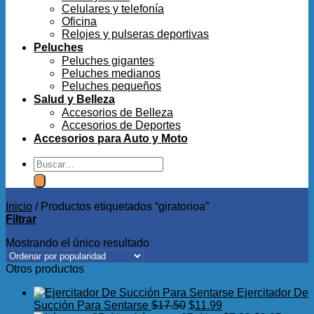
Celulares y telefonía
Oficina
Relojes y pulseras deportivas
Peluches
Peluches gigantes
Peluches medianos
Peluches pequeños
Salud y Belleza
Accesorios de Belleza
Accesorios de Deportes
Accesorios para Auto y Moto
Buscar
por:
Inicio
/
Productos etiquetados “giratorioa”
Filtrar
Mostrando el único resultado
Otros productos
Ejercitador De
El
El
Succión Para Sentarse
$
17.50
$
11.99