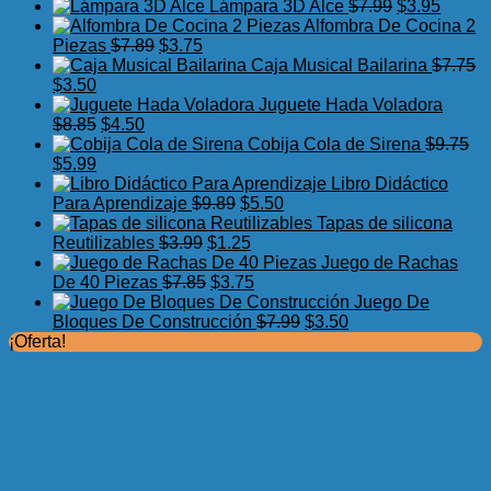
precio
precio
El
El
Lámpara 3D Alce
$
7.99
$
3.95
original
actual
precio
precio
Alfombra De Cocina 2
El
El
era:
es:
original
actual
Piezas
$
7.89
$
3.75
precio
precio
$17.50.
$11.99.
era:
es:
Caja Musical Bailarina
$
7.75
El
El
original
actual
$7.99.
$3.95.
$
3.50
precio
precio
era:
es:
Juguete Hada Voladora
original
actual
El
El
$7.89.
$3.75.
$
8.85
$
4.50
era:
es:
precio
precio
Cobija Cola de Sirena
$
9.75
$7.75.
El
$3.50.
El
original
actual
$
5.99
precio
precio
era:
es:
Libro Didáctico
original
actual
$8.85.
$4.50.
El
El
Para Aprendizaje
$
9.89
$
5.50
era:
es:
precio
precio
Tapas de silicona
$9.75.
$5.99.
El
original
El
actual
Reutilizables
$
3.99
$
1.25
precio
era:
precio
es:
Juego de Rachas
original
El
$9.89.
actual
El
$5.50.
De 40 Piezas
$
7.85
$
3.75
era:
precio
es:
precio
Juego De
$3.99.
original
$1.25.
actual
El
El
Bloques De Construcción
$
7.99
$
3.50
era:
es:
precio
precio
¡Oferta!
$7.85.
$3.75.
original
actual
era:
es:
$7.99.
$3.50.