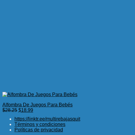
Alfombra De Juegos Para Bebés
El
El
$
28.25
$
18.99
precio
precio
https://linktr.ee/multirebajasquit
original
actual
Términos y condiciones
era:
es:
Políticas de privacidad
$28.25.
$18.99.