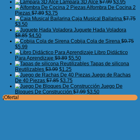
precio
precio
El
El
Lámpara 3D Alce
$
7.99
$
3.95
original
actual
precio
precio
Alfombra De Cocina 2
El
El
era:
es:
original
actual
Piezas
$
7.89
$
3.75
precio
precio
$17.50.
$11.99.
era:
es:
Caja Musical Bailarina
$
7.75
El
El
original
actual
$7.99.
$3.95.
$
3.50
precio
precio
era:
es:
Juguete Hada Voladora
original
actual
El
El
$7.89.
$3.75.
$
8.85
$
4.50
era:
es:
precio
precio
Cobija Cola de Sirena
$
9.75
$7.75.
El
$3.50.
El
original
actual
$
5.99
precio
precio
era:
es:
Libro Didáctico
original
actual
$8.85.
$4.50.
El
El
Para Aprendizaje
$
9.89
$
5.50
era:
es:
precio
precio
Tapas de silicona
$9.75.
$5.99.
El
original
El
actual
Reutilizables
$
3.99
$
1.25
precio
era:
precio
es:
Juego de Rachas
original
El
$9.89.
actual
El
$5.50.
De 40 Piezas
$
7.85
$
3.75
era:
precio
es:
precio
Juego De
$3.99.
original
$1.25.
actual
El
El
Bloques De Construcción
$
7.99
$
3.50
era:
es:
precio
precio
¡Oferta!
$7.85.
$3.75.
original
actual
era:
es:
$7.99.
$3.50.