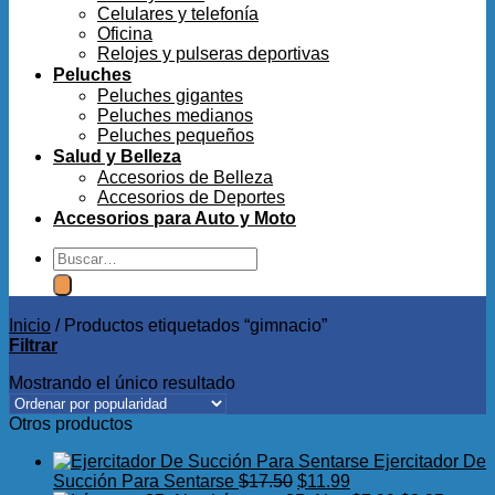
Celulares y telefonía
Oficina
Relojes y pulseras deportivas
Peluches
Peluches gigantes
Peluches medianos
Peluches pequeños
Salud y Belleza
Accesorios de Belleza
Accesorios de Deportes
Accesorios para Auto y Moto
Buscar
por:
Inicio
/
Productos etiquetados “gimnacio”
Filtrar
Mostrando el único resultado
Otros productos
Ejercitador De
El
El
Succión Para Sentarse
$
17.50
$
11.99