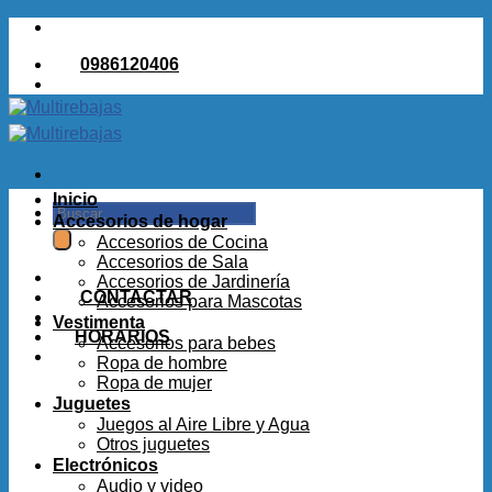
Saltar
al
0986120406
contenido
Inicio
Buscar
Accesorios de hogar
por:
Accesorios de Cocina
Accesorios de Sala
Accesorios de Jardinería
CONTACTAR
Accesorios para Mascotas
Vestimenta
HORARIOS
Accesorios para bebes
Ropa de hombre
Ropa de mujer
Juguetes
Juegos al Aire Libre y Agua
Otros juguetes
Electrónicos
Audio y video