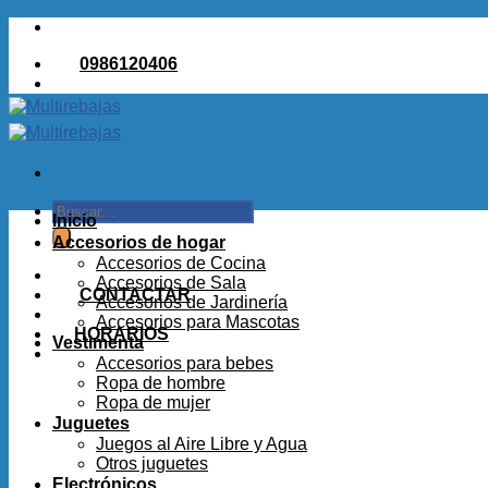
Saltar
al
0986120406
contenido
Buscar
Inicio
por:
Accesorios de hogar
Accesorios de Cocina
Accesorios de Sala
CONTACTAR
Accesorios de Jardinería
Accesorios para Mascotas
HORARIOS
Vestimenta
Accesorios para bebes
Ropa de hombre
Ropa de mujer
Juguetes
Juegos al Aire Libre y Agua
Otros juguetes
Electrónicos