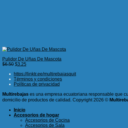
Pulidor De Uñas De Mascota
El
El
$
6.50
$
3.25
precio
precio
https://linktr.ee/multirebajasquit
original
actual
Términos y condiciones
era:
es:
Políticas de privacidad
$6.50.
$3.25.
Multirebajas
es una empresa ecuatoriana responsable que cum
domicilio de productos de calidad.
Copyright 2026 ©
Multireb
Inicio
Accesorios de hogar
Accesorios de Cocina
Accesorios de Sala