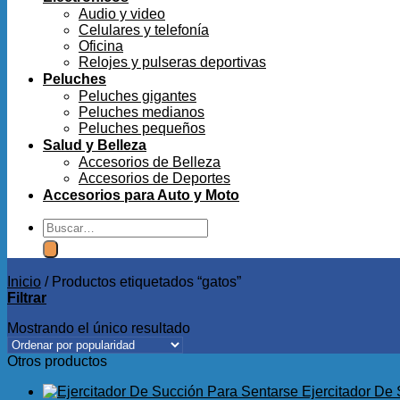
Audio y video
Celulares y telefonía
Oficina
Relojes y pulseras deportivas
Peluches
Peluches gigantes
Peluches medianos
Peluches pequeños
Salud y Belleza
Accesorios de Belleza
Accesorios de Deportes
Accesorios para Auto y Moto
Buscar
por:
Inicio
/
Productos etiquetados “gatos”
Filtrar
Mostrando el único resultado
Otros productos
Ejercitador De