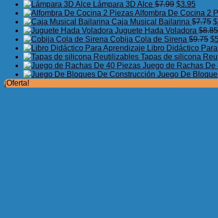
El
El
Lámpara 3D Alce
$
7.99
$
3.95
precio
precio
Alfombra De Cocina 2 
original
actual
E
Caja Musical Bailarina
$
7.75
$
era:
es:
p
Juguete Hada Voladora
$
8.85
$7.99.
$3.95.
El
o
Cobija Cola de Sirena
$
9.75
$
pr
e
Libro Didáctico Par
or
$
Tapas de silicona Reut
er
Juego de Rachas De 
$9
Juego De Bloque
¡Oferta!