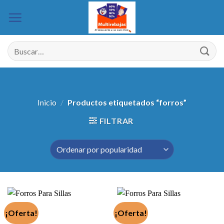
Saltar
al
contenido
Buscar
por:
Inicio
/
Productos etiquetados “forros”
FILTRAR
¡Oferta!
¡Oferta!