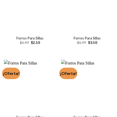
Forros Para Sillas
Forros Para Sillas
El
El
El
El
$
6.99
$
2.50
$
6.99
$
3.50
precio
precio
precio
precio
original
actual
original
actual
era:
es:
era:
es:
$6.99.
$2.50.
$6.99.
$3.50.
¡Oferta!
¡Oferta!