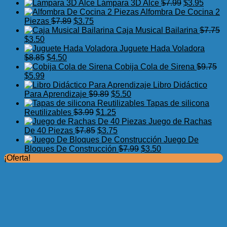
precio
precio
El
El
Lámpara 3D Alce
$
7.99
$
3.95
original
actual
precio
precio
Alfombra De Cocina 2
El
El
era:
es:
original
actual
Piezas
$
7.89
$
3.75
precio
precio
$17.50.
$11.99.
era:
es:
Caja Musical Bailarina
$
7.75
El
El
original
actual
$7.99.
$3.95.
$
3.50
precio
precio
era:
es:
Juguete Hada Voladora
original
actual
El
El
$7.89.
$3.75.
$
8.85
$
4.50
era:
es:
precio
precio
Cobija Cola de Sirena
$
9.75
$7.75.
El
$3.50.
El
original
actual
$
5.99
precio
precio
era:
es:
Libro Didáctico
original
actual
$8.85.
$4.50.
El
El
Para Aprendizaje
$
9.89
$
5.50
era:
es:
precio
precio
Tapas de silicona
$9.75.
$5.99.
El
original
El
actual
Reutilizables
$
3.99
$
1.25
precio
era:
precio
es:
Juego de Rachas
original
El
$9.89.
actual
El
$5.50.
De 40 Piezas
$
7.85
$
3.75
era:
precio
es:
precio
Juego De
$3.99.
original
$1.25.
actual
El
El
Bloques De Construcción
$
7.99
$
3.50
era:
es:
precio
precio
¡Oferta!
$7.85.
$3.75.
original
actual
era:
es:
$7.99.
$3.50.