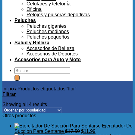
Celulares y telefonía
Oficina
Relojes y pulseras deportivas
Peluches
Peluches gigantes
Peluches medianos
Peluches pequeños
Salud y Belleza
Accesorios de Belleza
Accesorios de Deportes
Accesorios para Auto y Moto
Buscar
por:
Inicio
/
Productos etiquetados “flor”
Filtrar
Showing all 4 results
Otros productos
Ejercitador De
El
El
Succión Para Sentarse
$
17.50
$
11.99