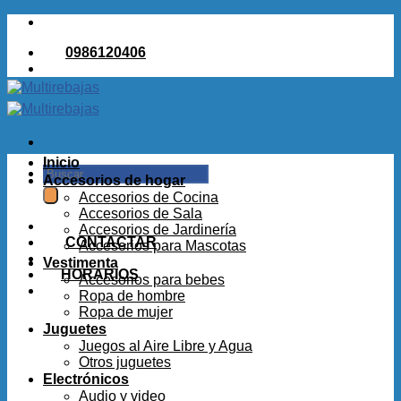
Saltar
al
0986120406
contenido
Inicio
Buscar
Accesorios de hogar
por:
Accesorios de Cocina
Accesorios de Sala
Accesorios de Jardinería
CONTACTAR
Accesorios para Mascotas
Vestimenta
HORARIOS
Accesorios para bebes
Ropa de hombre
Ropa de mujer
Juguetes
Juegos al Aire Libre y Agua
Otros juguetes
Electrónicos
Audio y video