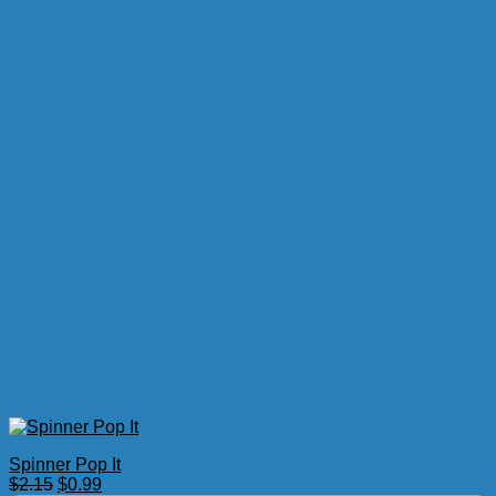
Spinner Pop It
El
El
$
2.15
$
0.99