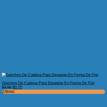
Ganchos De Cadena Para Desagüe En Forma De Flor
El
El
$
3.50
$
0.75
precio
precio
¡Oferta!
original
actual
era:
es:
$3.50.
$0.75.