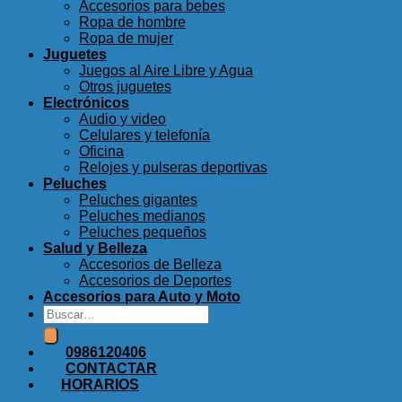
Accesorios para bebes
Ropa de hombre
Ropa de mujer
Juguetes
Juegos al Aire Libre y Agua
Otros juguetes
Electrónicos
Audio y video
Celulares y telefonía
Oficina
Relojes y pulseras deportivas
Peluches
Peluches gigantes
Peluches medianos
Peluches pequeños
Salud y Belleza
Accesorios de Belleza
Accesorios de Deportes
Accesorios para Auto y Moto
Buscar
por:
0986120406
CONTACTAR
HORARIOS