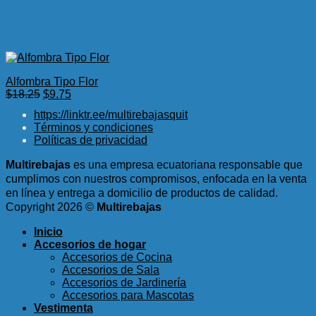
Alfombra Tipo Flor
El
El
$
18.25
$
9.75
precio
precio
https://linktr.ee/multirebajasquit
original
actual
Términos y condiciones
era:
es:
Políticas de privacidad
$18.25.
$9.75.
Multirebajas
es una empresa ecuatoriana responsable que
cumplimos con nuestros compromisos, enfocada en la venta
en línea y entrega a domicilio de productos de calidad.
Copyright 2026 ©
Multirebajas
Inicio
Accesorios de hogar
Accesorios de Cocina
Accesorios de Sala
Accesorios de Jardinería
Accesorios para Mascotas
Vestimenta