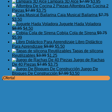
precio
precio
El
El
Lámpara 3D Alce
$
7.99
$
3.95
original
actual
precio
precio
Alfombra De Cocina 2
El
El
era:
es:
original
actual
Piezas
$
7.89
$
3.75
precio
precio
$17.50.
$11.99.
era:
es:
Caja Musical Bailarina
$
7.75
El
El
original
actual
$7.99.
$3.95.
$
3.50
precio
precio
era:
es:
Juguete Hada Voladora
original
actual
El
El
$7.89.
$3.75.
$
8.85
$
4.50
era:
es:
precio
precio
Cobija Cola de Sirena
$
9.75
$7.75.
El
$3.50.
El
original
actual
$
5.99
precio
precio
era:
es:
Libro Didáctico
original
actual
$8.85.
$4.50.
El
El
Para Aprendizaje
$
9.89
$
5.50
era:
es:
precio
precio
Tapas de silicona
$9.75.
$5.99.
El
original
El
actual
Reutilizables
$
3.99
$
1.25
precio
era:
precio
es:
Juego de Rachas
original
El
$9.89.
actual
El
$5.50.
De 40 Piezas
$
7.85
$
3.75
era:
precio
es:
precio
Juego De
$3.99.
original
$1.25.
actual
El
El
Bloques De Construcción
$
7.99
$
3.50
era:
es:
precio
precio
¡Oferta!
$7.85.
$3.75.
original
actual
era:
es:
$7.99.
$3.50.