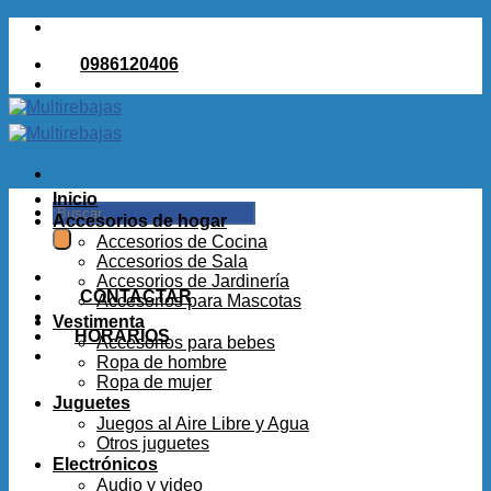
Saltar
al
0986120406
contenido
Inicio
Buscar
Accesorios de hogar
por:
Accesorios de Cocina
Accesorios de Sala
Accesorios de Jardinería
CONTACTAR
Accesorios para Mascotas
Vestimenta
HORARIOS
Accesorios para bebes
Ropa de hombre
Ropa de mujer
Juguetes
Juegos al Aire Libre y Agua
Otros juguetes
Electrónicos
Audio y video