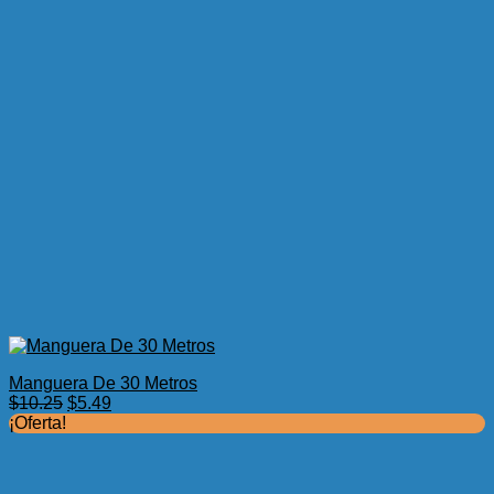
Manguera De 30 Metros
El
El
$
10.25
$
5.49
precio
precio
¡Oferta!
original
actual
era:
es:
$10.25.
$5.49.