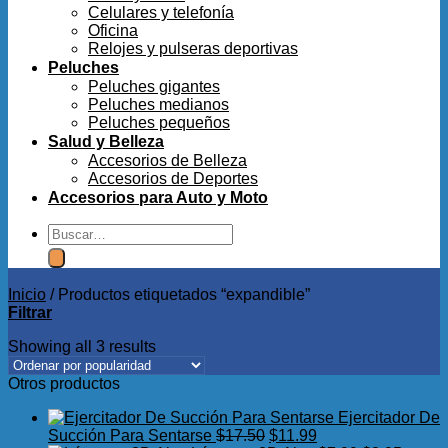
Celulares y telefonía
Oficina
Relojes y pulseras deportivas
Peluches
Peluches gigantes
Peluches medianos
Peluches pequeños
Salud y Belleza
Accesorios de Belleza
Accesorios de Deportes
Accesorios para Auto y Moto
Buscar
por:
Inicio
/
Productos etiquetados “expandible”
Filtrar
Showing all 3 results
Otros productos
Ejercitador De
El
El
Succión Para Sentarse
$
17.50
$
11.99