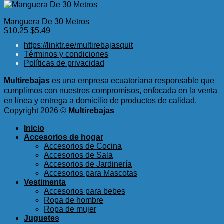
Manguera De 30 Metros
El
El
$
10.25
$
5.49
precio
precio
https://linktr.ee/multirebajasquit
original
actual
Términos y condiciones
era:
es:
Políticas de privacidad
$10.25.
$5.49.
Multirebajas
es una empresa ecuatoriana responsable que
cumplimos con nuestros compromisos, enfocada en la venta
en línea y entrega a domicilio de productos de calidad.
Copyright 2026 ©
Multirebajas
Inicio
Accesorios de hogar
Accesorios de Cocina
Accesorios de Sala
Accesorios de Jardinería
Accesorios para Mascotas
Vestimenta
Accesorios para bebes
Ropa de hombre
Ropa de mujer
Juguetes