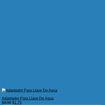
Adaptador Para Llave De Agua
El
El
$
3.50
$
1.75