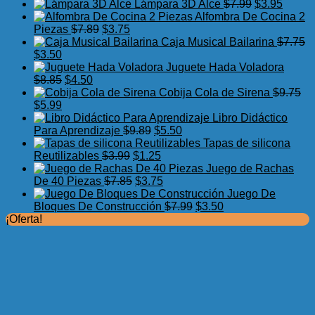
precio
precio
El
El
Lámpara 3D Alce
$
7.99
$
3.95
original
actual
precio
precio
Alfombra De Cocina 2
El
El
era:
es:
original
actual
Piezas
$
7.89
$
3.75
precio
precio
$17.50.
$11.99.
era:
es:
Caja Musical Bailarina
$
7.75
El
El
original
actual
$7.99.
$3.95.
$
3.50
precio
precio
era:
es:
Juguete Hada Voladora
original
actual
El
El
$7.89.
$3.75.
$
8.85
$
4.50
era:
es:
precio
precio
Cobija Cola de Sirena
$
9.75
$7.75.
El
$3.50.
El
original
actual
$
5.99
precio
precio
era:
es:
Libro Didáctico
original
actual
$8.85.
$4.50.
El
El
Para Aprendizaje
$
9.89
$
5.50
era:
es:
precio
precio
Tapas de silicona
$9.75.
$5.99.
El
original
El
actual
Reutilizables
$
3.99
$
1.25
precio
era:
precio
es:
Juego de Rachas
original
El
$9.89.
actual
El
$5.50.
De 40 Piezas
$
7.85
$
3.75
era:
precio
es:
precio
Juego De
$3.99.
original
$1.25.
actual
El
El
Bloques De Construcción
$
7.99
$
3.50
era:
es:
precio
precio
¡Oferta!
$7.85.
$3.75.
original
actual
era:
es:
$7.99.
$3.50.