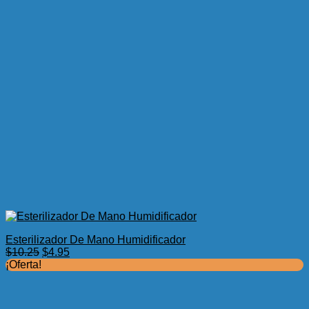
Esterilizador De Mano Humidificador
El
El
$
10.25
$
4.95
precio
precio
¡Oferta!
original
actual
era:
es:
$10.25.
$4.95.