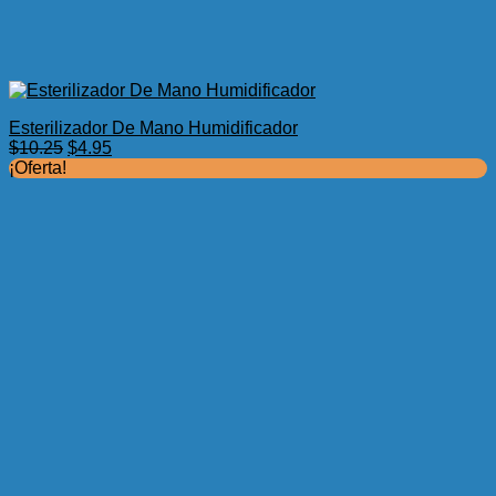
Esterilizador De Mano Humidificador
El
El
$
10.25
$
4.95
precio
precio
¡Oferta!
original
actual
era:
es:
$10.25.
$4.95.