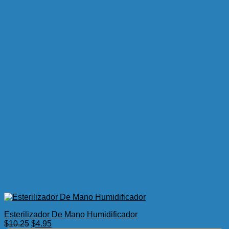
Esterilizador De Mano Humidificador
El
El
$
10.25
$
4.95