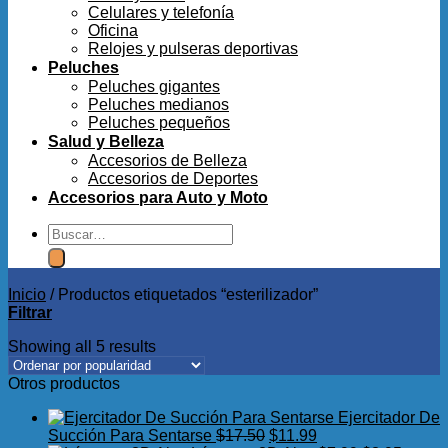
Celulares y telefonía
Oficina
Relojes y pulseras deportivas
Peluches
Peluches gigantes
Peluches medianos
Peluches pequeños
Salud y Belleza
Accesorios de Belleza
Accesorios de Deportes
Accesorios para Auto y Moto
Buscar
por:
Inicio
/
Productos etiquetados “esterilizador”
Filtrar
Showing all 5 results
Otros productos
Ejercitador De
El
El
Succión Para Sentarse
$
17.50
$
11.99