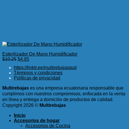
Esterilizador De Mano Humidificador
El
El
$
10.25
$
4.95
precio
precio
https://linktr.ee/multirebajasquit
original
actual
Términos y condiciones
era:
es:
Políticas de privacidad
$10.25.
$4.95.
Multirebajas
es una empresa ecuatoriana responsable que
cumplimos con nuestros compromisos, enfocada en la venta
en línea y entrega a domicilio de productos de calidad.
Copyright 2026 ©
Multirebajas
Inicio
Accesorios de hogar
Accesorios de Cocina