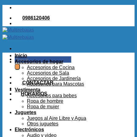
Saltar
al
0986120406
contenido
Inicio
Buscar
Accesorios de hogar
por:
Accesorios de Cocina
Accesorios de Sala
Accesorios de Jardinería
CONTACTAR
Accesorios para Mascotas
Vestimenta
HORARIOS
Accesorios para bebes
Ropa de hombre
Ropa de mujer
Juguetes
Juegos al Aire Libre y Agua
Otros juguetes
Electrónicos
Audio y video