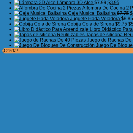
El
El
Lámpara 3D Alce
$
7.99
$
3.95
precio
precio
Alfombra De Cocina 2 
original
actual
E
Caja Musical Bailarina
$
7.75
$
era:
es:
p
Juguete Hada Voladora
$
8.85
$7.99.
$3.95.
El
o
Cobija Cola de Sirena
$
9.75
$
pr
e
Libro Didáctico Par
or
$
Tapas de silicona Reut
er
Juego de Rachas De 
$9
Juego De Bloque
¡Oferta!