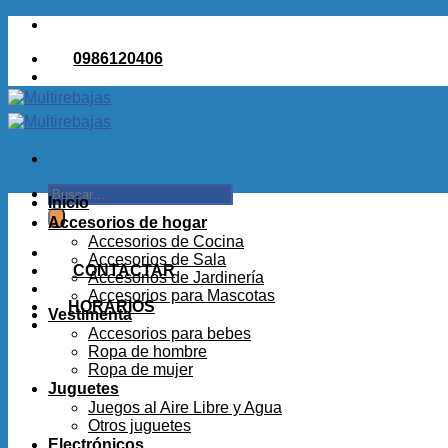
Saltar
al
0986120406
contenido
Buscar
Inicio
por:
Accesorios de hogar
Accesorios de Cocina
Accesorios de Sala
CONTACTAR
Accesorios de Jardinería
Accesorios para Mascotas
HORARIOS
Vestimenta
Accesorios para bebes
Ropa de hombre
Ropa de mujer
Juguetes
Juegos al Aire Libre y Agua
Otros juguetes
Electrónicos