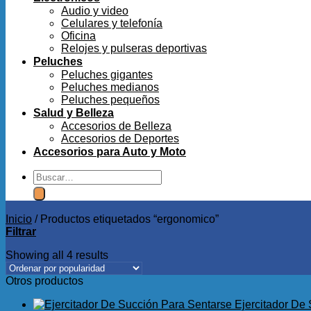
Audio y video
Celulares y telefonía
Oficina
Relojes y pulseras deportivas
Peluches
Peluches gigantes
Peluches medianos
Peluches pequeños
Salud y Belleza
Accesorios de Belleza
Accesorios de Deportes
Accesorios para Auto y Moto
Buscar
por:
Inicio
/
Productos etiquetados “ergonomico”
Filtrar
Showing all 4 results
Otros productos
Ejercitador De