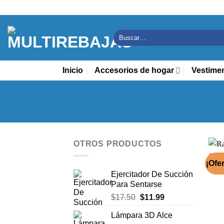
Saltar
al
contenido
Buscar
por:
Inicio
Accesorios de hogar
Vestime
OTROS PRODUCTOS
¡Ofer
Ejercitador De Succión
Para Sentarse
El
El
$
17.50
$
11.99
precio
precio
Lámpara 3D Alce
original
actual