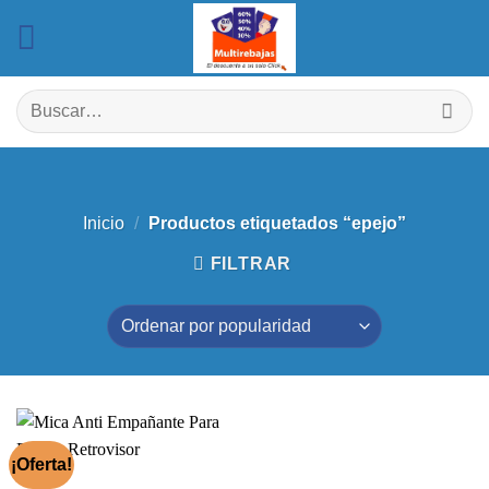
Saltar
al
contenido
Buscar
por:
Inicio
/
Productos etiquetados “epejo”
FILTRAR
¡Oferta!