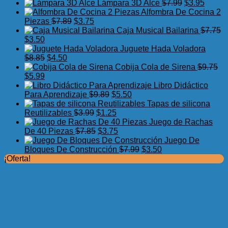
precio
precio
El
El
Lámpara 3D Alce
$
7.99
$
3.95
original
actual
precio
precio
Alfombra De Cocina 2
El
El
era:
es:
original
actual
Piezas
$
7.89
$
3.75
precio
precio
$17.50.
$11.99.
era:
es:
Caja Musical Bailarina
$
7.75
El
El
original
actual
$7.99.
$3.95.
$
3.50
precio
precio
era:
es:
Juguete Hada Voladora
original
actual
El
El
$7.89.
$3.75.
$
8.85
$
4.50
era:
es:
precio
precio
Cobija Cola de Sirena
$
9.75
$7.75.
El
$3.50.
El
original
actual
$
5.99
precio
precio
era:
es:
Libro Didáctico
original
actual
$8.85.
$4.50.
El
El
Para Aprendizaje
$
9.89
$
5.50
era:
es:
precio
precio
Tapas de silicona
$9.75.
$5.99.
El
original
El
actual
Reutilizables
$
3.99
$
1.25
precio
era:
precio
es:
Juego de Rachas
original
El
$9.89.
actual
El
$5.50.
De 40 Piezas
$
7.85
$
3.75
era:
precio
es:
precio
Juego De
$3.99.
original
$1.25.
actual
El
El
Bloques De Construcción
$
7.99
$
3.50
era:
es:
precio
precio
¡Oferta!
$7.85.
$3.75.
original
actual
era:
es:
$7.99.
$3.50.