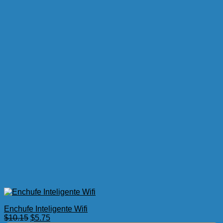
Enchufe Inteligente Wifi
El
El
$
10.15
$
5.75