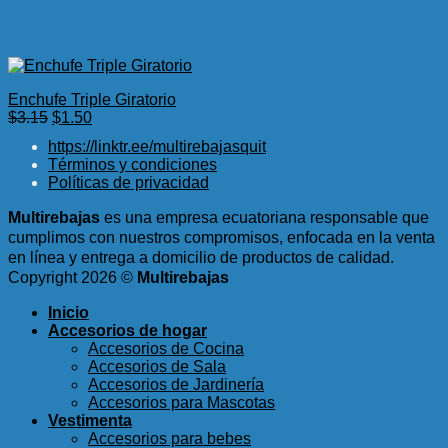
Enchufe Triple Giratorio
El
El
$
3.15
$
1.50
precio
precio
https://linktr.ee/multirebajasquit
original
actual
Términos y condiciones
era:
es:
Políticas de privacidad
$3.15.
$1.50.
Multirebajas
es una empresa ecuatoriana responsable que
cumplimos con nuestros compromisos, enfocada en la venta
en línea y entrega a domicilio de productos de calidad.
Copyright 2026 ©
Multirebajas
Inicio
Accesorios de hogar
Accesorios de Cocina
Accesorios de Sala
Accesorios de Jardinería
Accesorios para Mascotas
Vestimenta
Accesorios para bebes