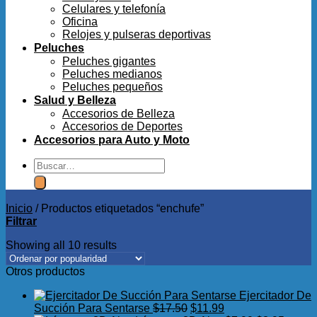
Celulares y telefonía
Oficina
Relojes y pulseras deportivas
Peluches
Peluches gigantes
Peluches medianos
Peluches pequeños
Salud y Belleza
Accesorios de Belleza
Accesorios de Deportes
Accesorios para Auto y Moto
Buscar
por:
Inicio
/
Productos etiquetados “enchufe”
Filtrar
Showing all 10 results
Otros productos
Ejercitador De
El
El
Succión Para Sentarse
$
17.50
$
11.99