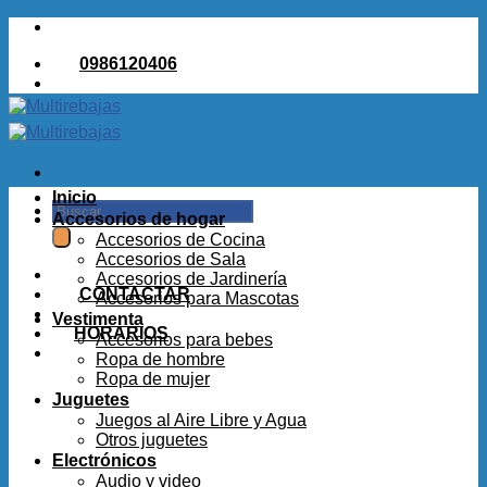
Saltar
al
0986120406
contenido
Inicio
Buscar
Accesorios de hogar
por:
Accesorios de Cocina
Accesorios de Sala
Accesorios de Jardinería
CONTACTAR
Accesorios para Mascotas
Vestimenta
HORARIOS
Accesorios para bebes
Ropa de hombre
Ropa de mujer
Juguetes
Juegos al Aire Libre y Agua
Otros juguetes
Electrónicos
Audio y video