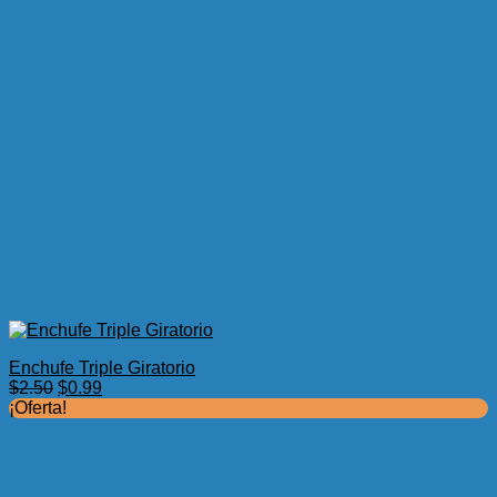
Enchufe Triple Giratorio
El
El
$
2.50
$
0.99
precio
precio
¡Oferta!
original
actual
era:
es:
$2.50.
$0.99.