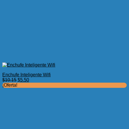
Enchufe Inteligente Wifi
El
El
$
10.15
$
5.50
precio
precio
¡Oferta!
original
actual
era:
es:
$10.15.
$5.50.