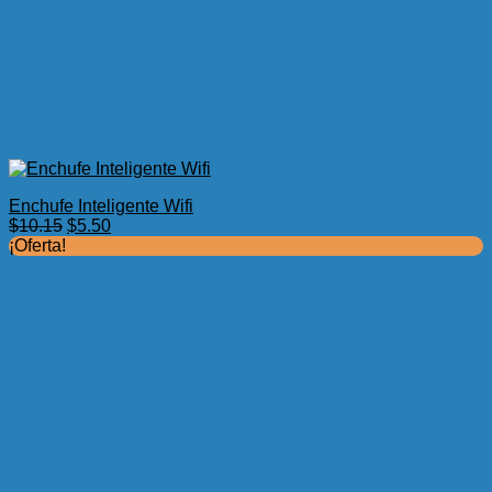
Enchufe Inteligente Wifi
El
El
$
10.15
$
5.50
precio
precio
¡Oferta!
original
actual
era:
es:
$10.15.
$5.50.