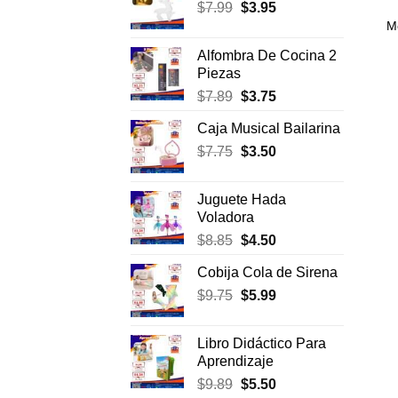
El
El
$
7.99
$
era:
3.95
es:
precio
precio
M
$17.50.
$11.99.
original
actual
Alfombra De Cocina 2
era:
es:
Piezas
$7.99.
$3.95.
El
El
$
7.89
$
3.75
precio
precio
Caja Musical Bailarina
original
actual
El
El
$
7.75
era:
$
3.50
es:
precio
precio
$7.89.
$3.75.
original
actual
Juguete Hada
era:
es:
Voladora
$7.75.
$3.50.
El
El
$
8.85
$
4.50
precio
precio
Cobija Cola de Sirena
original
actual
El
El
$
9.75
era:
$
5.99
es:
precio
precio
$8.85.
$4.50.
original
actual
Libro Didáctico Para
era:
es:
Aprendizaje
$9.75.
$5.99.
El
El
$
9.89
$
5.50