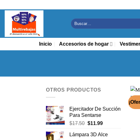
Saltar
al
contenido
Buscar
por:
Inicio
Accesorios de hogar
Vestime
OTROS PRODUCTOS
¡Ofer
Ejercitador De Succión
Para Sentarse
El
El
$
17.50
$
11.99
precio
precio
Lámpara 3D Alce
original
actual