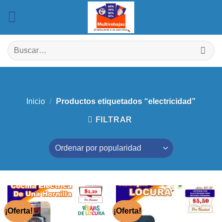
Saltar
al
contenido
Buscar
por:
Inicio
/
Productos etiquetados “electricidad”
FILTRAR
¡Oferta!
¡Oferta!