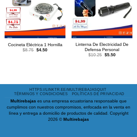
Linterna De Electricidad De
Cocineta Eléctrica 1 Hornilla
El
El
Defensa Personal
$
8.75
$
4.50
precio
precio
El
El
$
10.25
$
5.50
original
actual
precio
precio
era:
es:
original
actual
$8.75.
$4.50.
era:
es:
$10.25.
$5.50.
HTTPS://LINKTR.EE/MULTIREBAJASQUIT
TÉRMINOS Y CONDICIONES
POLÍTICAS DE PRIVACIDAD
Multirebajas
es una empresa ecuatoriana responsable que
cumplimos con nuestros compromisos, enfocada en la venta en
línea y entrega a domicilio de productos de calidad.
Copyright
2026 ©
Multirebajas