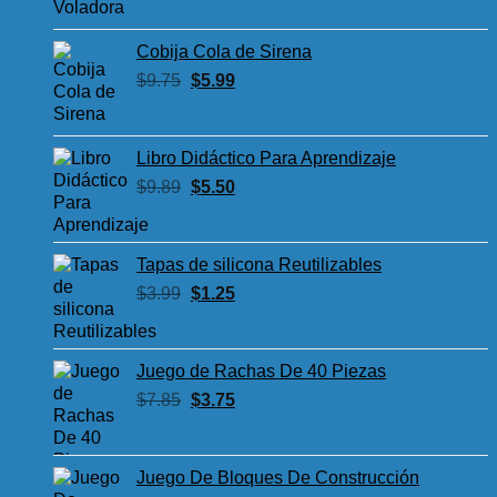
original
actual
era:
es:
Cobija Cola de Sirena
$8.85.
$4.50.
El
El
$
9.75
$
5.99
precio
precio
original
actual
era:
es:
Libro Didáctico Para Aprendizaje
$9.75.
$5.99.
El
El
$
9.89
$
5.50
precio
precio
original
actual
era:
es:
Tapas de silicona Reutilizables
$9.89.
$5.50.
El
El
$
3.99
$
1.25
precio
precio
original
actual
era:
es:
Juego de Rachas De 40 Piezas
$3.99.
$1.25.
El
El
$
7.85
$
3.75
precio
precio
original
actual
era:
es:
Juego De Bloques De Construcción
$7.85.
$3.75.