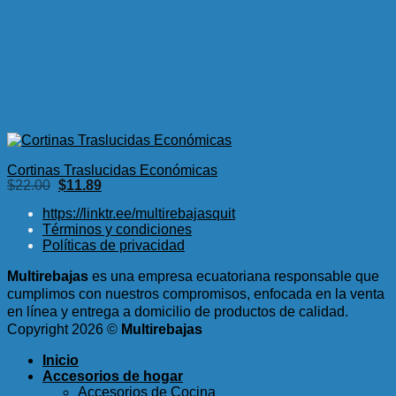
Cortinas Traslucidas Económicas
El
El
$
22.00
$
11.89
precio
precio
original
actual
https://linktr.ee/multirebajasquit
era:
es:
Términos y condiciones
$22.00.
$11.89.
Políticas de privacidad
Multirebajas
es una empresa ecuatoriana responsable que
cumplimos con nuestros compromisos, enfocada en la venta
en línea y entrega a domicilio de productos de calidad.
Copyright 2026 ©
Multirebajas
Inicio
Accesorios de hogar
Accesorios de Cocina