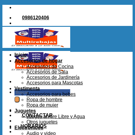
Saltar
al
0986120406
contenido
Inicio
Accesorios de hogar
Accesorios de Cocina
Accesorios de Sala
Accesorios de Jardinería
Accesorios para Mascotas
Vestimenta
Buscar
Accesorios para bebes
por:
Ropa de hombre
Ropa de mujer
Juguetes
CONTACTAR
Juegos al Aire Libre y Agua
Otros juguetes
HORARIOS
Electrónicos
Audio y video