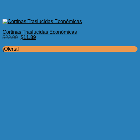
Cortinas Traslucidas Económicas
El
El
$
22.00
$
11.89
precio
precio
original
actual
¡Oferta!
era:
es:
$22.00.
$11.89.