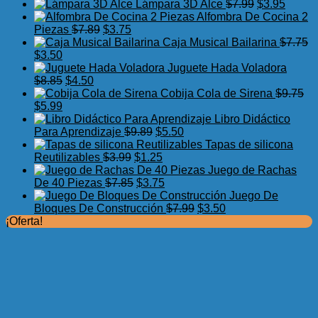
precio
precio
El
El
Lámpara 3D Alce
$
7.99
$
3.95
original
actual
precio
precio
Alfombra De Cocina 2
El
El
era:
es:
original
actual
Piezas
$
7.89
$
3.75
precio
precio
$17.50.
$11.99.
era:
es:
Caja Musical Bailarina
$
7.75
El
El
original
actual
$7.99.
$3.95.
$
3.50
precio
precio
era:
es:
Juguete Hada Voladora
original
actual
El
El
$7.89.
$3.75.
$
8.85
$
4.50
era:
es:
precio
precio
Cobija Cola de Sirena
$
9.75
$7.75.
El
$3.50.
El
original
actual
$
5.99
precio
precio
era:
es:
Libro Didáctico
original
actual
$8.85.
$4.50.
El
El
Para Aprendizaje
$
9.89
$
5.50
era:
es:
precio
precio
Tapas de silicona
$9.75.
$5.99.
El
original
El
actual
Reutilizables
$
3.99
$
1.25
precio
era:
precio
es:
Juego de Rachas
original
El
$9.89.
actual
El
$5.50.
De 40 Piezas
$
7.85
$
3.75
era:
precio
es:
precio
Juego De
$3.99.
original
$1.25.
actual
El
El
Bloques De Construcción
$
7.99
$
3.50
era:
es:
precio
precio
¡Oferta!
$7.85.
$3.75.
original
actual
era:
es:
$7.99.
$3.50.