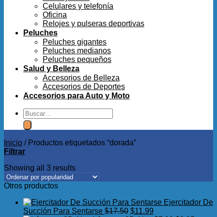
Celulares y telefonía
Oficina
Relojes y pulseras deportivas
Peluches
Peluches gigantes
Peluches medianos
Peluches pequeños
Salud y Belleza
Accesorios de Belleza
Accesorios de Deportes
Accesorios para Auto y Moto
Buscar
por:
Inicio
/
Productos etiquetados “dorada”
Filtrar
Showing all 3 results
Otros productos
Ejercitador De
El
El
Succión Para Sentarse
$
17.50
$
11.99