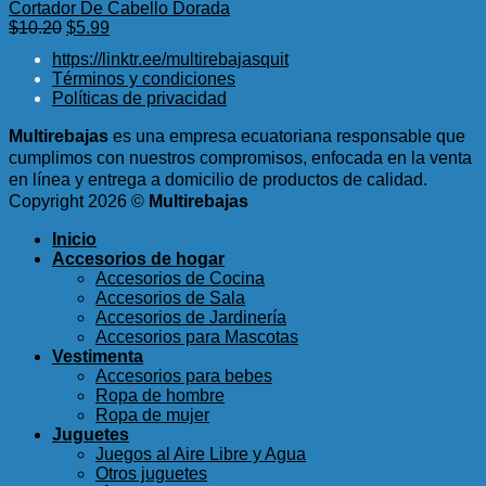
Cortador De Cabello Dorada
El
El
$
10.20
$
5.99
precio
precio
https://linktr.ee/multirebajasquit
original
actual
Términos y condiciones
era:
es:
Políticas de privacidad
$10.20.
$5.99.
Multirebajas
es una empresa ecuatoriana responsable que
cumplimos con nuestros compromisos, enfocada en la venta
en línea y entrega a domicilio de productos de calidad.
Copyright 2026 ©
Multirebajas
Inicio
Accesorios de hogar
Accesorios de Cocina
Accesorios de Sala
Accesorios de Jardinería
Accesorios para Mascotas
Vestimenta
Accesorios para bebes
Ropa de hombre
Ropa de mujer
Juguetes
Juegos al Aire Libre y Agua
Otros juguetes