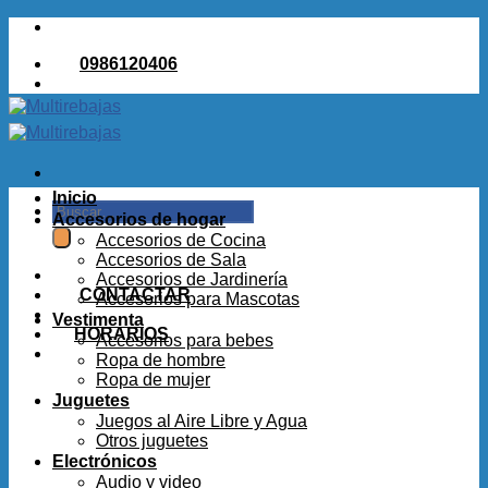
Saltar
al
0986120406
contenido
Inicio
Buscar
Accesorios de hogar
por:
Accesorios de Cocina
Accesorios de Sala
Accesorios de Jardinería
CONTACTAR
Accesorios para Mascotas
Vestimenta
HORARIOS
Accesorios para bebes
Ropa de hombre
Ropa de mujer
Juguetes
Juegos al Aire Libre y Agua
Otros juguetes
Electrónicos
Audio y video