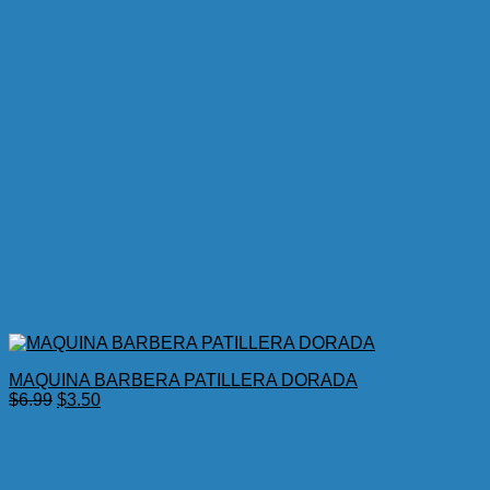
MAQUINA BARBERA PATILLERA DORADA
El
El
$
6.99
$
3.50
precio
precio
original
actual
era:
es:
$6.99.
$3.50.