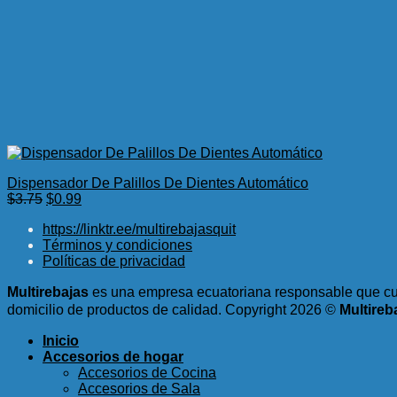
Dispensador De Palillos De Dientes Automático
El
El
$
3.75
$
0.99
precio
precio
https://linktr.ee/multirebajasquit
original
actual
Términos y condiciones
era:
es:
Políticas de privacidad
$3.75.
$0.99.
Multirebajas
es una empresa ecuatoriana responsable que cum
domicilio de productos de calidad.
Copyright 2026 ©
Multireb
Inicio
Accesorios de hogar
Accesorios de Cocina
Accesorios de Sala