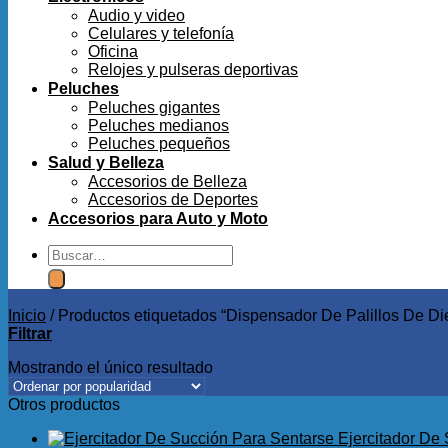
Audio y video
Celulares y telefonía
Oficina
Relojes y pulseras deportivas
Peluches
Peluches gigantes
Peluches medianos
Peluches pequeños
Salud y Belleza
Accesorios de Belleza
Accesorios de Deportes
Accesorios para Auto y Moto
Buscar
por:
Inicio
/
Productos etiquetados “Dispensador De Palillos De Di
Filtrar
Mostrando el único resultado
Otros productos
Ejercitador De