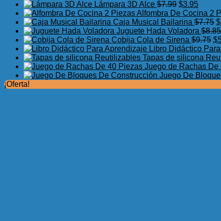
El
El
Lámpara 3D Alce
$
7.99
$
3.95
precio
precio
Alfombra De Cocina 2 
original
actual
E
Caja Musical Bailarina
$
7.75
$
era:
es:
p
Juguete Hada Voladora
$
8.85
$7.99.
$3.95.
El
o
Cobija Cola de Sirena
$
9.75
$
pr
e
Libro Didáctico Par
or
$
Tapas de silicona Reut
er
Juego de Rachas De 
$9
Juego De Bloque
¡Oferta!