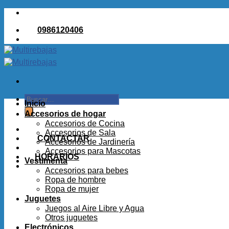
Saltar
al
0986120406
contenido
Buscar
Inicio
por:
Accesorios de hogar
Accesorios de Cocina
Accesorios de Sala
CONTACTAR
Accesorios de Jardinería
Accesorios para Mascotas
HORARIOS
Vestimenta
Accesorios para bebes
Ropa de hombre
Ropa de mujer
Juguetes
Juegos al Aire Libre y Agua
Otros juguetes
Electrónicos