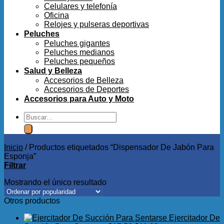
Celulares y telefonía
Oficina
Relojes y pulseras deportivas
Peluches
Peluches gigantes
Peluches medianos
Peluches pequeños
Salud y Belleza
Accesorios de Belleza
Accesorios de Deportes
Accesorios para Auto y Moto
Buscar
por:
Inicio
/
Productos etiquetados “Dispensador De Jabón Para
Esponja”
Filtrar
Mostrando el único resultado
Otros productos
Ejercitador De