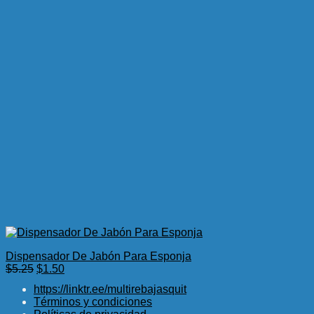
Dispensador De Jabón Para Esponja
El
El
$
5.25
$
1.50
precio
precio
https://linktr.ee/multirebajasquit
original
actual
Términos y condiciones
era:
es: