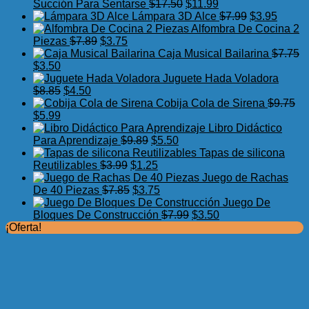
El
El
Succión Para Sentarse
$
17.50
$
11.99
precio
precio
El
El
Lámpara 3D Alce
$
7.99
$
3.95
original
actual
precio
precio
Alfombra De Cocina 2
El
El
era:
es:
original
actual
Piezas
$
7.89
$
3.75
precio
precio
$17.50.
$11.99.
era:
es:
Caja Musical Bailarina
$
7.75
El
El
original
actual
$7.99.
$3.95.
$
3.50
precio
precio
era:
es:
Juguete Hada Voladora
original
actual
El
El
$7.89.
$3.75.
$
8.85
$
4.50
era:
es:
precio
precio
Cobija Cola de Sirena
$
9.75
$7.75.
El
$3.50.
El
original
actual
$
5.99
precio
precio
era:
es:
Libro Didáctico
original
actual
$8.85.
$4.50.
El
El
Para Aprendizaje
$
9.89
$
5.50
era:
es:
precio
precio
Tapas de silicona
$9.75.
$5.99.
El
original
El
actual
Reutilizables
$
3.99
$
1.25
precio
era:
precio
es:
Juego de Rachas
original
El
$9.89.
actual
El
$5.50.
De 40 Piezas
$
7.85
$
3.75
era:
precio
es:
precio
Juego De
$3.99.
original
$1.25.
actual
El
El
Bloques De Construcción
$
7.99
$
3.50
era:
es:
precio
precio
¡Oferta!
$7.85.
$3.75.
original
actual
era:
es:
$7.99.
$3.50.