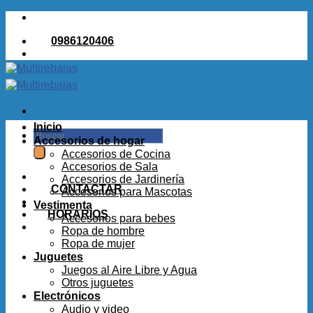
Saltar
al
0986120406
contenido
Inicio
Buscar
Accesorios de hogar
por:
Accesorios de Cocina
Accesorios de Sala
Accesorios de Jardinería
CONTACTAR
Accesorios para Mascotas
Vestimenta
HORARIOS
Accesorios para bebes
Ropa de hombre
Ropa de mujer
Juguetes
Juegos al Aire Libre y Agua
Otros juguetes
Electrónicos
Audio y video