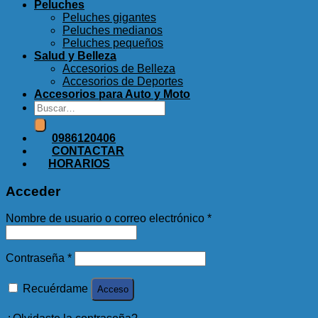
Peluches
Peluches gigantes
Peluches medianos
Peluches pequeños
Salud y Belleza
Accesorios de Belleza
Accesorios de Deportes
Accesorios para Auto y Moto
Buscar
por:
0986120406
CONTACTAR
HORARIOS
Acceder
Nombre de usuario o correo electrónico
*
Contraseña
*
Recuérdame
Acceso