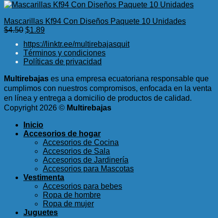
Mascarillas Kf94 Con Diseños Paquete 10 Unidades
El
El
$
4.50
$
1.89
precio
precio
https://linktr.ee/multirebajasquit
original
actual
Términos y condiciones
era:
es:
Políticas de privacidad
$4.50.
$1.89.
Multirebajas
es una empresa ecuatoriana responsable que
cumplimos con nuestros compromisos, enfocada en la venta
en línea y entrega a domicilio de productos de calidad.
Copyright 2026 ©
Multirebajas
Inicio
Accesorios de hogar
Accesorios de Cocina
Accesorios de Sala
Accesorios de Jardinería
Accesorios para Mascotas
Vestimenta
Accesorios para bebes
Ropa de hombre
Ropa de mujer
Juguetes