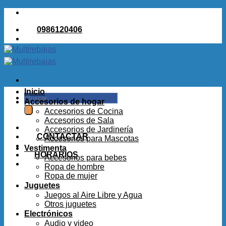
Saltar
al
0986120406
contenido
Inicio
Buscar
Accesorios de hogar
por:
Accesorios de Cocina
Accesorios de Sala
Accesorios de Jardinería
CONTACTAR
Accesorios para Mascotas
Vestimenta
HORARIOS
Accesorios para bebes
Ropa de hombre
Ropa de mujer
Juguetes
Juegos al Aire Libre y Agua
Otros juguetes
Electrónicos
Audio y video