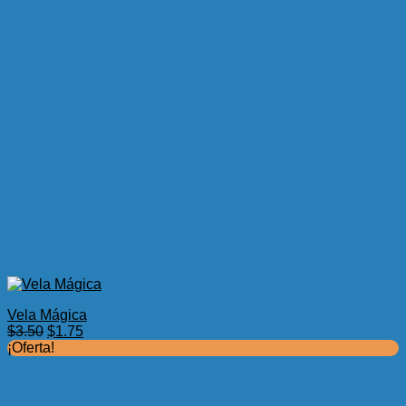
Vela Mágica
El
El
$
3.50
$
1.75
precio
precio
¡Oferta!
original
actual
era:
es:
$3.50.
$1.75.