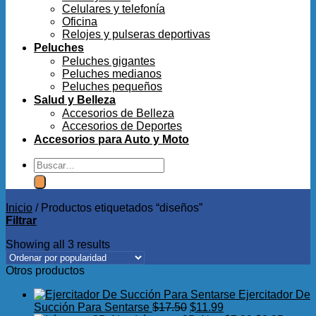
Celulares y telefonía
Oficina
Relojes y pulseras deportivas
Peluches
Peluches gigantes
Peluches medianos
Peluches pequeños
Salud y Belleza
Accesorios de Belleza
Accesorios de Deportes
Accesorios para Auto y Moto
Buscar
por:
Inicio
/
Productos etiquetados “diseños”
Filtrar
Showing all 3 results
Otros productos
Ejercitador De
El
El
Succión Para Sentarse
$
17.50
$
11.99