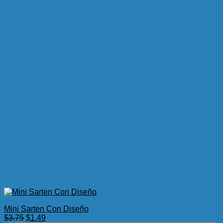
Mini Sarten Con Diseño
El
El
$
3.75
$
1.49