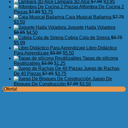
precio
precio
El
El
Lámpara 3D Alce
$
7.99
$
3.95
original
actual
precio
precio
Alfombra De Cocina 2
El
El
era:
es:
original
actual
Piezas
$
7.89
$
3.75
precio
precio
$17.50.
$11.99.
era:
es:
Caja Musical Bailarina
$
7.75
El
El
original
actual
$7.99.
$3.95.
$
3.50
precio
precio
era:
es:
Juguete Hada Voladora
original
actual
El
El
$7.89.
$3.75.
$
8.85
$
4.50
era:
es:
precio
precio
Cobija Cola de Sirena
$
9.75
$7.75.
El
$3.50.
El
original
actual
$
5.99
precio
precio
era:
es:
Libro Didáctico
original
actual
$8.85.
$4.50.
El
El
Para Aprendizaje
$
9.89
$
5.50
era:
es:
precio
precio
Tapas de silicona
$9.75.
$5.99.
El
original
El
actual
Reutilizables
$
3.99
$
1.25
precio
era:
precio
es:
Juego de Rachas
original
El
$9.89.
actual
El
$5.50.
De 40 Piezas
$
7.85
$
3.75
era:
precio
es:
precio
Juego De
$3.99.
original
$1.25.
actual
El
El
Bloques De Construcción
$
7.99
$
3.50
era:
es:
precio
precio
¡Oferta!
$7.85.
$3.75.
original
actual
era:
es:
$7.99.
$3.50.