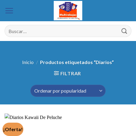
Saltar
al
contenido
Buscar
por:
Inicio
/
Productos etiquetados “Diarios”
FILTRAR
¡Oferta!