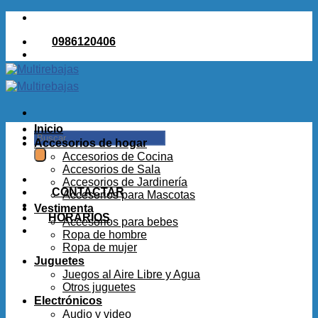
Saltar
al
0986120406
contenido
Inicio
Buscar
Accesorios de hogar
por:
Accesorios de Cocina
Accesorios de Sala
Accesorios de Jardinería
CONTACTAR
Accesorios para Mascotas
Vestimenta
HORARIOS
Accesorios para bebes
Ropa de hombre
Ropa de mujer
Juguetes
Juegos al Aire Libre y Agua
Otros juguetes
Electrónicos
Audio y video