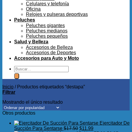
Celulares y telefonía
Oficina
Relojes y pulseras deportivas
Peluches
Peluches gigantes
Peluches medianos
Peluches pequeños
Salud y Belleza
Accesorios de Belleza
Accesorios de Deportes
Accesorios para Auto y Moto
Buscar
por:
Inicio
/
Productos etiquetados “destapa”
Filtrar
Mostrando el único resultado
Otros productos
Ejercitador De
El
El
Succión Para Sentarse
$
17.50
$
11.99