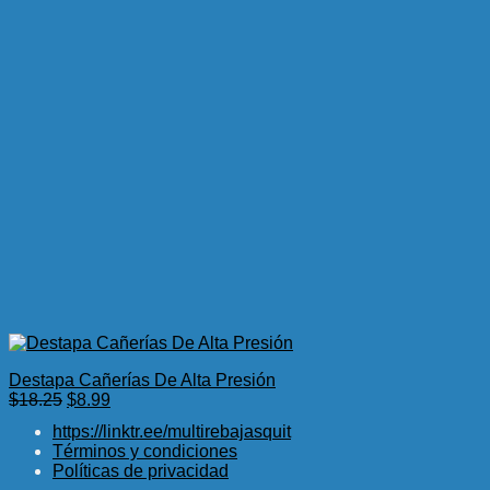
Destapa Cañerías De Alta Presión
El
El
$
18.25
$
8.99
precio
precio
https://linktr.ee/multirebajasquit
original
actual
Términos y condiciones
era:
es:
Políticas de privacidad
$18.25.
$8.99.