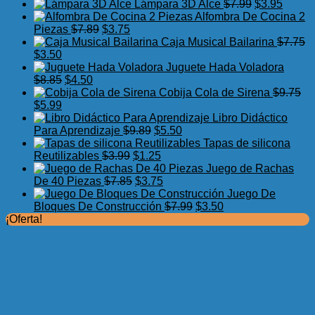
precio
precio
El
El
Lámpara 3D Alce
$
7.99
$
3.95
original
actual
precio
precio
Alfombra De Cocina 2
El
El
era:
es:
original
actual
Piezas
$
7.89
$
3.75
precio
precio
$17.50.
$11.99.
era:
es:
Caja Musical Bailarina
$
7.75
El
El
original
actual
$7.99.
$3.95.
$
3.50
precio
precio
era:
es:
Juguete Hada Voladora
original
actual
El
El
$7.89.
$3.75.
$
8.85
$
4.50
era:
es:
precio
precio
Cobija Cola de Sirena
$
9.75
$7.75.
El
$3.50.
El
original
actual
$
5.99
precio
precio
era:
es:
Libro Didáctico
original
actual
$8.85.
$4.50.
El
El
Para Aprendizaje
$
9.89
$
5.50
era:
es:
precio
precio
Tapas de silicona
$9.75.
$5.99.
El
original
El
actual
Reutilizables
$
3.99
$
1.25
precio
era:
precio
es:
Juego de Rachas
original
El
$9.89.
actual
El
$5.50.
De 40 Piezas
$
7.85
$
3.75
era:
precio
es:
precio
Juego De
$3.99.
original
$1.25.
actual
El
El
Bloques De Construcción
$
7.99
$
3.50
era:
es:
precio
precio
¡Oferta!
$7.85.
$3.75.
original
actual
era:
es:
$7.99.
$3.50.