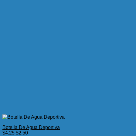
Botella De Agua Deportiva
El
El
$
4.25
$
2.50