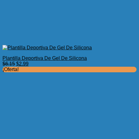
Plantilla Deportiva De Gel De Silicona
El
El
$
6.15
$
2.99
precio
precio
¡Oferta!
original
actual
era:
es:
$6.15.
$2.99.