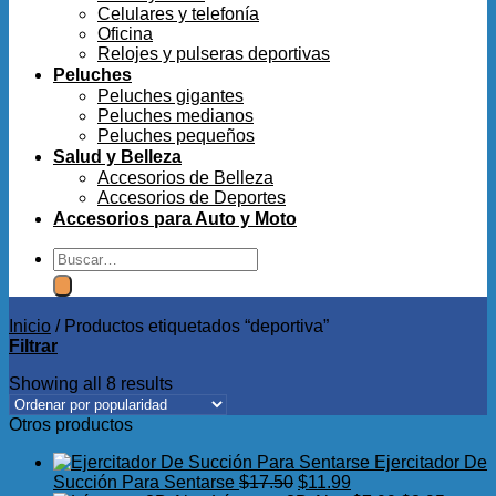
Celulares y telefonía
Oficina
Relojes y pulseras deportivas
Peluches
Peluches gigantes
Peluches medianos
Peluches pequeños
Salud y Belleza
Accesorios de Belleza
Accesorios de Deportes
Accesorios para Auto y Moto
Buscar
por:
Inicio
/
Productos etiquetados “deportiva”
Filtrar
Showing all 8 results
Otros productos
Ejercitador De
El
El
Succión Para Sentarse
$
17.50
$
11.99