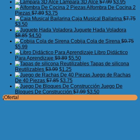
precio
precio
El
El
Lámpara 3D Alce
$
7.99
$
3.95
original
actual
precio
precio
Alfombra De Cocina 2
El
El
era:
es:
original
actual
Piezas
$
7.89
$
3.75
precio
precio
$17.50.
$11.99.
era:
es:
Caja Musical Bailarina
$
7.75
El
El
original
actual
$7.99.
$3.95.
$
3.50
precio
precio
era:
es:
Juguete Hada Voladora
original
actual
El
El
$7.89.
$3.75.
$
8.85
$
4.50
era:
es:
precio
precio
Cobija Cola de Sirena
$
9.75
$7.75.
El
$3.50.
El
original
actual
$
5.99
precio
precio
era:
es:
Libro Didáctico
original
actual
$8.85.
$4.50.
El
El
Para Aprendizaje
$
9.89
$
5.50
era:
es:
precio
precio
Tapas de silicona
$9.75.
$5.99.
El
original
El
actual
Reutilizables
$
3.99
$
1.25
precio
era:
precio
es:
Juego de Rachas
original
El
$9.89.
actual
El
$5.50.
De 40 Piezas
$
7.85
$
3.75
era:
precio
es:
precio
Juego De
$3.99.
original
$1.25.
actual
El
El
Bloques De Construcción
$
7.99
$
3.50
era:
es:
precio
precio
¡Oferta!
$7.85.
$3.75.
original
actual
era:
es:
$7.99.
$3.50.