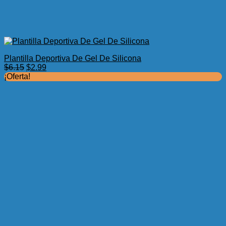
Plantilla Deportiva De Gel De Silicona
El
El
$
6.15
$
2.99
precio
precio
¡Oferta!
original
actual
era:
es:
$6.15.
$2.99.