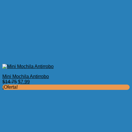
Mini Mochila Antirrobo
El
El
$
14.75
$
7.99
precio
precio
¡Oferta!
original
actual
era:
es:
$14.75.
$7.99.