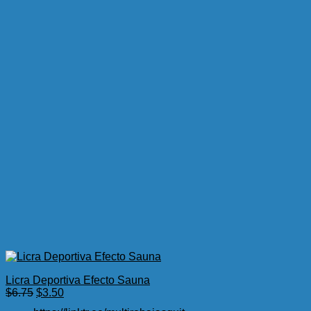
Licra Deportiva Efecto Sauna
El
El
$
6.75
$
3.50
precio
precio