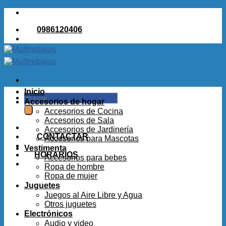
Saltar
al
0986120406
contenido
Inicio
Buscar
Accesorios de hogar
por:
Accesorios de Cocina
Accesorios de Sala
Accesorios de Jardinería
CONTACTAR
Accesorios para Mascotas
Vestimenta
HORARIOS
Accesorios para bebes
Ropa de hombre
Ropa de mujer
Juguetes
Juegos al Aire Libre y Agua
Otros juguetes
Electrónicos
Audio y video