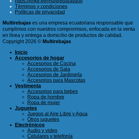
https://linktr.ee/multirebajasquit
original
actual
Términos y condiciones
era:
es:
Políticas de privacidad
$6.75.
$3.50.
Multirebajas
es una empresa ecuatoriana responsable que
cumplimos con nuestros compromisos, enfocada en la venta
en línea y entrega a domicilio de productos de calidad.
Copyright 2026 ©
Multirebajas
Inicio
Accesorios de hogar
Accesorios de Cocina
Accesorios de Sala
Accesorios de Jardinería
Accesorios para Mascotas
Vestimenta
Accesorios para bebes
Ropa de hombre
Ropa de mujer
Juguetes
Juegos al Aire Libre y Agua
Otros juguetes
Electrónicos
Audio y video
Celulares y telefonía