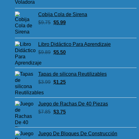
original
actual
era:
es:
Cobija Cola de Sirena
$8.85.
$4.50.
El
El
$
9.75
$
5.99
precio
precio
original
actual
era:
es:
Libro Didáctico Para Aprendizaje
$9.75.
$5.99.
El
El
$
9.89
$
5.50
precio
precio
original
actual
era:
es:
Tapas de silicona Reutilizables
$9.89.
$5.50.
El
El
$
3.99
$
1.25
precio
precio
original
actual
era:
es:
Juego de Rachas De 40 Piezas
$3.99.
$1.25.
El
El
$
7.85
$
3.75
precio
precio
original
actual
era:
es:
Juego De Bloques De Construcción
$7.85.
$3.75.