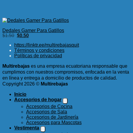
Dedales Gamer Para Gatillos
El
El
$
1.50
$
0.50
precio
precio
original
actual
https://linktr.ee/multirebajasquit
era:
es:
Términos y condiciones
$1.50.
$0.50.
Políticas de privacidad
Multirebajas
es una empresa ecuatoriana responsable que
cumplimos con nuestros compromisos, enfocada en la venta
en línea y entrega a domicilio de productos de calidad.
Copyright 2026 ©
Multirebajas
Inicio
Accesorios de hogar
Accesorios de Cocina
Accesorios de Sala
Accesorios de Jardinería
Accesorios para Mascotas
Vestimenta