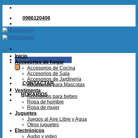
Saltar
al
0986120406
contenido
Inicio
Buscar
Accesorios de hogar
por:
Accesorios de Cocina
Accesorios de Sala
Accesorios de Jardinería
CONTACTAR
Accesorios para Mascotas
Vestimenta
HORARIOS
Accesorios para bebes
Ropa de hombre
Ropa de mujer
Juguetes
Juegos al Aire Libre y Agua
Otros juguetes
Electrónicos
Audio y video