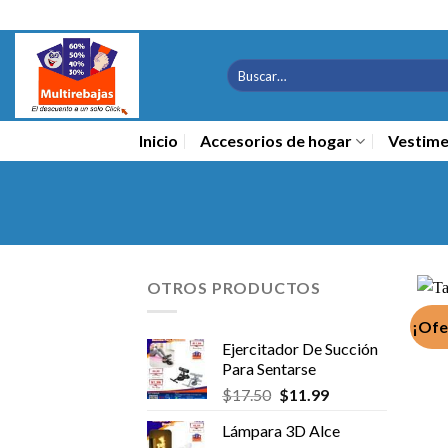
Saltar
al
contenido
Buscar
por:
Inicio
Accesorios de hogar
Vestime
OTROS PRODUCTOS
¡Ofe
Ejercitador De Succión
Para Sentarse
El
El
$
17.50
$
11.99
precio
precio
Lámpara 3D Alce
original
actual