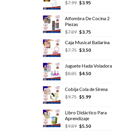
El
El
$
7.99
$
era:
3.95
es:
precio
precio
$17.50.
$11.99.
original
actual
Alfombra De Cocina 2
era:
es:
Piezas
$7.99.
$3.95.
El
El
$
7.89
$
3.75
precio
precio
Caja Musical Bailarina
original
actual
El
El
$
7.75
era:
$
3.50
es:
precio
precio
$7.89.
$3.75.
original
actual
Juguete Hada Voladora
era:
es:
El
El
$
8.85
$
4.50
$7.75.
$3.50.
precio
precio
original
actual
Cobija Cola de Sirena
era:
es:
El
El
$
9.75
$
5.99
$8.85.
$4.50.
precio
precio
original
actual
Libro Didáctico Para
era:
es:
Aprendizaje
$9.75.
$5.99.
El
El
$
9.89
$
5.50