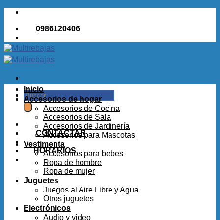
Saltar
al
0986120406
contenido
Inicio
Buscar
Accesorios de hogar
por:
Accesorios de Cocina
Accesorios de Sala
Accesorios de Jardinería
CONTACTAR
Accesorios para Mascotas
Vestimenta
HORARIOS
Accesorios para bebes
Ropa de hombre
Ropa de mujer
Juguetes
Juegos al Aire Libre y Agua
Otros juguetes
Electrónicos
Audio y video