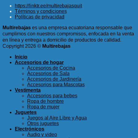
precio
precio
https://linktr.ee/multirebajasquit
original
actual
Términos y condiciones
era:
es:
Políticas de privacidad
$3.15.
$1.50.
Multirebajas
es una empresa ecuatoriana responsable que
cumplimos con nuestros compromisos, enfocada en la venta
en línea y entrega a domicilio de productos de calidad.
Copyright 2026 ©
Multirebajas
Inicio
Accesorios de hogar
Accesorios de Cocina
Accesorios de Sala
Accesorios de Jardinería
Accesorios para Mascotas
Vestimenta
Accesorios para bebes
Ropa de hombre
Ropa de mujer
Juguetes
Juegos al Aire Libre y Agua
Otros juguetes
Electrónicos
Audio y video