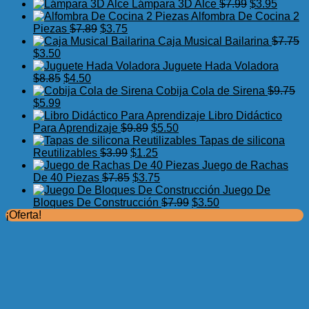
precio
precio
El
El
Lámpara 3D Alce
$
7.99
$
3.95
original
actual
precio
precio
Alfombra De Cocina 2
El
El
era:
es:
original
actual
Piezas
$
7.89
$
3.75
precio
precio
$17.50.
$11.99.
era:
es:
Caja Musical Bailarina
$
7.75
El
El
original
actual
$7.99.
$3.95.
$
3.50
precio
precio
era:
es:
Juguete Hada Voladora
original
actual
El
El
$7.89.
$3.75.
$
8.85
$
4.50
era:
es:
precio
precio
Cobija Cola de Sirena
$
9.75
$7.75.
El
$3.50.
El
original
actual
$
5.99
precio
precio
era:
es:
Libro Didáctico
original
actual
$8.85.
$4.50.
El
El
Para Aprendizaje
$
9.89
$
5.50
era:
es:
precio
precio
Tapas de silicona
$9.75.
$5.99.
El
original
El
actual
Reutilizables
$
3.99
$
1.25
precio
era:
precio
es:
Juego de Rachas
original
El
$9.89.
actual
El
$5.50.
De 40 Piezas
$
7.85
$
3.75
era:
precio
es:
precio
Juego De
$3.99.
original
$1.25.
actual
El
El
Bloques De Construcción
$
7.99
$
3.50
era:
es:
precio
precio
¡Oferta!
$7.85.
$3.75.
original
actual
era:
es:
$7.99.
$3.50.