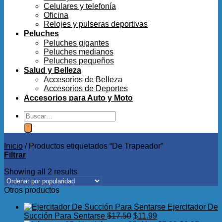
Celulares y telefonía
Oficina
Relojes y pulseras deportivas
Peluches
Peluches gigantes
Peluches medianos
Peluches pequeños
Salud y Belleza
Accesorios de Belleza
Accesorios de Deportes
Accesorios para Auto y Moto
Buscar
por:
Inicio
/
Productos etiquetados “De Trapeador”
Filtrar
Showing all 2 results
Otros productos
Ejercitador De
El
El
Succión Para Sentarse
$
17.50
$
11.99