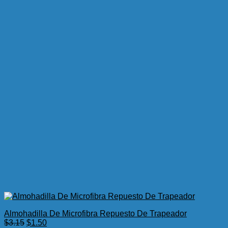
Almohadilla De Microfibra Repuesto De Trapeador
El
El
$
3.15
$
1.50