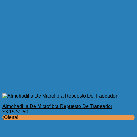
Almohadilla De Microfibra Repuesto De Trapeador
El
El
$
3.15
$
1.50
precio
precio
¡Oferta!
original
actual
era:
es:
$3.15.
$1.50.