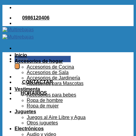
Saltar
al
0986120406
contenido
Inicio
Buscar
Accesorios de hogar
por:
Accesorios de Cocina
Accesorios de Sala
Accesorios de Jardinería
CONTACTAR
Accesorios para Mascotas
Vestimenta
HORARIOS
Accesorios para bebes
Ropa de hombre
Ropa de mujer
Juguetes
Juegos al Aire Libre y Agua
Otros juguetes
Electrónicos
Audio y video