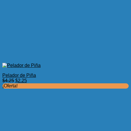
Pelador de Piña
El
El
$
4.25
$
2.25
precio
precio
¡Oferta!
original
actual
era:
es:
$4.25.
$2.25.