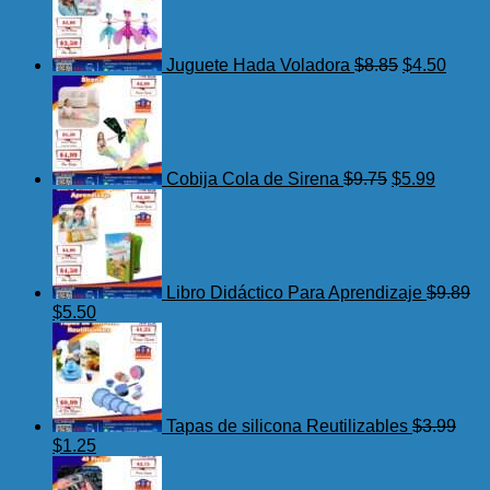
original
actua
era:
es:
$8.85.
$4.50
Juguete Hada Voladora
$
8.85
$
4.50
El
El
precio
precio
original
actual
era:
es:
$9.75.
$5.99.
Cobija Cola de Sirena
$
9.75
$
5.99
Libro Didáctico Para Aprendizaje
$
9.89
El
El
$
5.50
precio
precio
original
actual
era:
es:
$9.89.
$5.50.
Tapas de silicona Reutilizables
$
3.99
El
El
$
1.25
precio
precio
original
actual