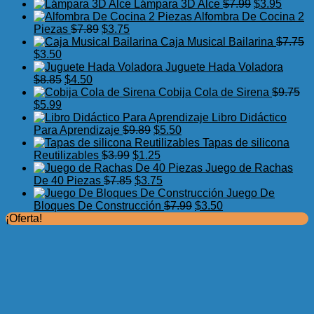
precio
precio
El
El
Lámpara 3D Alce
$
7.99
$
3.95
original
actual
precio
precio
Alfombra De Cocina 2
El
El
era:
es:
original
actual
Piezas
$
7.89
$
3.75
precio
precio
$17.50.
$11.99.
era:
es:
Caja Musical Bailarina
$
7.75
El
El
original
actual
$7.99.
$3.95.
$
3.50
precio
precio
era:
es:
Juguete Hada Voladora
original
actual
El
El
$7.89.
$3.75.
$
8.85
$
4.50
era:
es:
precio
precio
Cobija Cola de Sirena
$
9.75
$7.75.
El
$3.50.
El
original
actual
$
5.99
precio
precio
era:
es:
Libro Didáctico
original
actual
$8.85.
$4.50.
El
El
Para Aprendizaje
$
9.89
$
5.50
era:
es:
precio
precio
Tapas de silicona
$9.75.
$5.99.
El
original
El
actual
Reutilizables
$
3.99
$
1.25
precio
era:
precio
es:
Juego de Rachas
original
El
$9.89.
actual
El
$5.50.
De 40 Piezas
$
7.85
$
3.75
era:
precio
es:
precio
Juego De
$3.99.
original
$1.25.
actual
El
El
Bloques De Construcción
$
7.99
$
3.50
era:
es:
precio
precio
¡Oferta!
$7.85.
$3.75.
original
actual
era:
es:
$7.99.
$3.50.