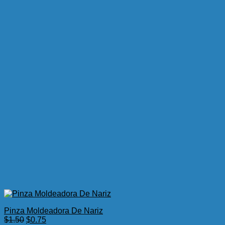
Pinza Moldeadora De Nariz
El
El
$
1.50
$
0.75