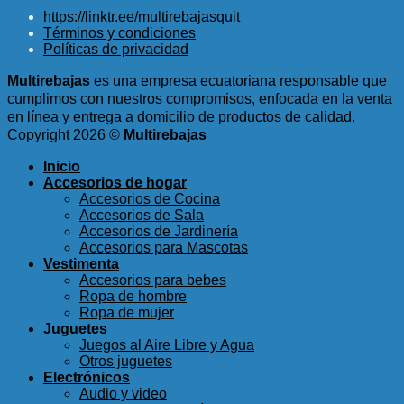
precio
precio
https://linktr.ee/multirebajasquit
original
actual
Términos y condiciones
era:
es:
Políticas de privacidad
$1.50.
$0.75.
Multirebajas
es una empresa ecuatoriana responsable que
cumplimos con nuestros compromisos, enfocada en la venta
en línea y entrega a domicilio de productos de calidad.
Copyright 2026 ©
Multirebajas
Inicio
Accesorios de hogar
Accesorios de Cocina
Accesorios de Sala
Accesorios de Jardinería
Accesorios para Mascotas
Vestimenta
Accesorios para bebes
Ropa de hombre
Ropa de mujer
Juguetes
Juegos al Aire Libre y Agua
Otros juguetes
Electrónicos
Audio y video