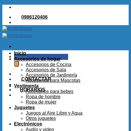
Saltar
al
0986120406
contenido
Inicio
Buscar
Accesorios de hogar
por:
Accesorios de Cocina
Accesorios de Sala
Accesorios de Jardinería
CONTACTAR
Accesorios para Mascotas
Vestimenta
HORARIOS
Accesorios para bebes
Ropa de hombre
Ropa de mujer
Juguetes
Juegos al Aire Libre y Agua
Otros juguetes
Electrónicos
Audio y video