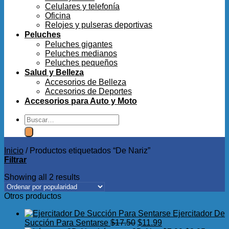
Celulares y telefonía
Oficina
Relojes y pulseras deportivas
Peluches
Peluches gigantes
Peluches medianos
Peluches pequeños
Salud y Belleza
Accesorios de Belleza
Accesorios de Deportes
Accesorios para Auto y Moto
Buscar
por:
Inicio
/
Productos etiquetados “De Nariz”
Filtrar
Showing all 2 results
Otros productos
Ejercitador De
El
El
Succión Para Sentarse
$
17.50
$
11.99