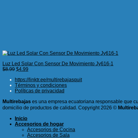
Luz Led Solar Con Sensor De Movimiento Jy616-1
El
El
$
8.99
$
4.99
precio
precio
https://linktr.ee/multirebajasquit
original
actual
Términos y condiciones
era:
es:
Políticas de privacidad
$8.99.
$4.99.
Multirebajas
es una empresa ecuatoriana responsable que cum
domicilio de productos de calidad.
Copyright 2026 ©
Multireb
Inicio
Accesorios de hogar
Accesorios de Cocina
Accesorios de Sala