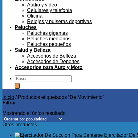
Audio y video
Celulares y telefonía
Oficina
Relojes y pulseras deportivas
Peluches
Peluches gigantes
Peluches medianos
Peluches pequeños
Salud y Belleza
Accesorios de Belleza
Accesorios de Deportes
Accesorios para Auto y Moto
Buscar
por:
Inicio
/
Productos etiquetados “De Movimiento”
Filtrar
Mostrando el único resultado
Otros productos
Ejercitador De