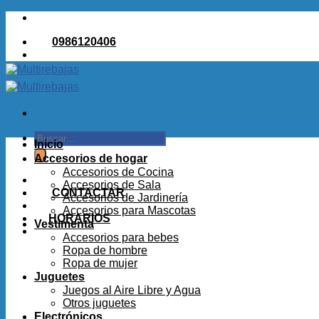
Saltar
al
0986120406
contenido
Buscar
Inicio
por:
Accesorios de hogar
Accesorios de Cocina
Accesorios de Sala
CONTACTAR
Accesorios de Jardinería
Accesorios para Mascotas
HORARIOS
Vestimenta
Accesorios para bebes
Ropa de hombre
Ropa de mujer
Juguetes
Juegos al Aire Libre y Agua
Otros juguetes
Electrónicos