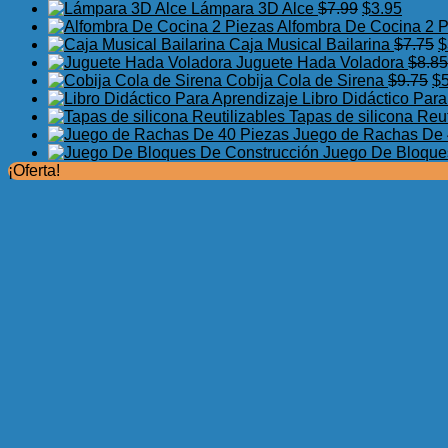
El
El
Lámpara 3D Alce
$
7.99
$
3.95
precio
precio
Alfombra De Cocina 2 
original
actual
E
Caja Musical Bailarina
$
7.75
$
era:
es:
p
Juguete Hada Voladora
$
8.85
$7.99.
$3.95.
El
o
Cobija Cola de Sirena
$
9.75
$
pr
e
Libro Didáctico Par
or
$
Tapas de silicona Reut
er
Juego de Rachas De 
$9
Juego De Bloque
¡Oferta!